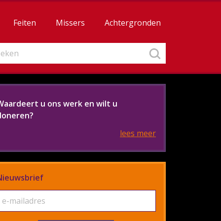
Feiten
Missers
Achtergronden
Waardeert u ons werk en wilt u
doneren?
lees meer
Nieuwsbrief