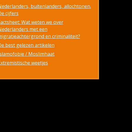
Nederlanders, buitenlanders, allochtonen.
e cijfers
Factsheet: Wat weten we over
Nederlanders met een
migratieachtergrond en criminaliteit?
De best gelezen artikelen
Islamofobie / Moslimhaat
Extremistische weetjes