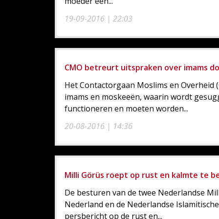
moeder een...
19-09-2016 | 22:03
CMO betreurt uitspraken over imams do
Het Contactorgaan Moslims en Overheid (
imams en moskeeën, waarin wordt gesugge
functioneren en moeten worden...
20-08-2016 | 14:36
Milli Görüs roept op rust en kalmte te 
De besturen van de twee Nederlandse Milli
Nederland en de Nederlandse Islamitische
persbericht op de rust en...