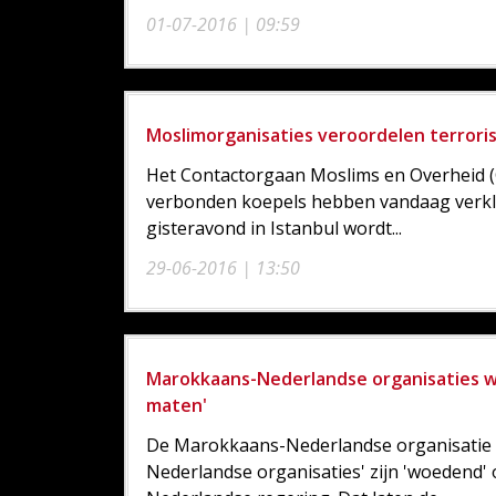
01-07-2016 | 09:59
Moslimorganisaties veroordelen terroris
Het Contactorgaan Moslims en Overheid (
verbonden koepels hebben vandaag verkl
gisteravond in Istanbul wordt...
29-06-2016 | 13:50
Marokkaans-Nederlandse organisaties 
maten'
De Marokkaans-Nederlandse organisatie 
Nederlandse organisaties' zijn 'woedend'