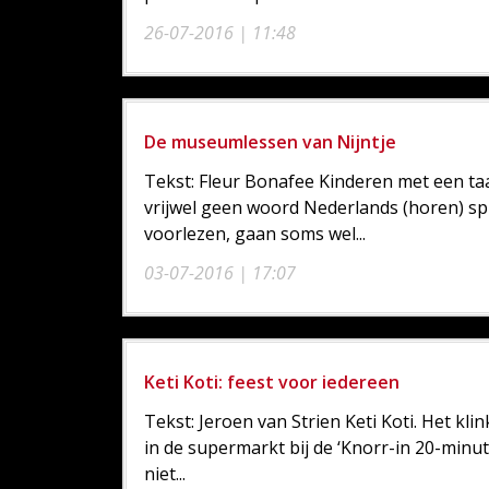
26-07-2016 | 11:48
De museumlessen van Nijntje
Tekst: Fleur Bonafee Kinderen met een ta
vrijwel geen woord Nederlands (horen) sp
voorlezen, gaan soms wel...
03-07-2016 | 17:07
Keti Koti: feest voor iedereen
Tekst: Jeroen van Strien Keti Koti. Het kli
in de supermarkt bij de ‘Knorr-in 20-minu
niet...