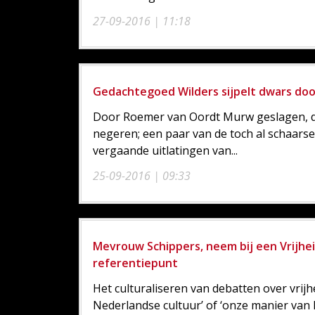
27-09-2016 | 11:18
Gedachtegoed Wilders sijpelt dwars doo
Door Roemer van Oordt Murw geslagen, d
negeren; een paar van de toch al schaarse
vergaande uitlatingen van...
25-09-2016 | 09:33
Mevrouw Schippers, neem bij een Vrijhei
referentiepunt
Het culturaliseren van debatten over vrijhe
Nederlandse cultuur’ of ‘onze manier van