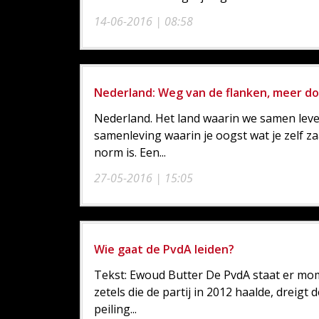
14-06-2016 | 08:58
Nederland: Weg van de flanken, meer d
Nederland. Het land waarin we samen leven
samenleving waarin je oogst wat je zelf z
norm is. Een...
27-05-2016 | 15:05
Wie gaat de PvdA leiden?
Tekst: Ewoud Butter De PvdA staat er mome
zetels die de partij in 2012 haalde, dreigt
peiling...