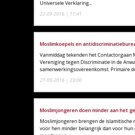
Universele Verklaring...
22-09-2016 | 11:41
Moslimkoepels en antidiscriminatiebur
Vanmiddag tekenden het Contactorgaan M
Vereniging tegen Discriminatie in de Anw
samenwerkingsovereenkomst. Primaire doel
21-09-2016 | 23:00
Moslimjongeren doen minder aan het ge
Moslimjongeren brengen de islamitische re
voor hen minder belangrijk dan voor hun 