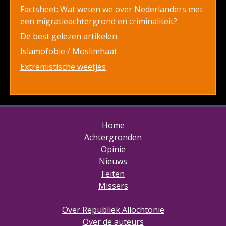
Factsheet: Wat weten we over Nederlanders met
een migratieachtergrond en criminaliteit?
De best gelezen artikelen
Islamofobie / Moslimhaat
Extremistische weetjes
Home
Achtergronden
Opinie
Nieuws
Feiten
Missers
Over Republiek Allochtonië
Over de auteurs