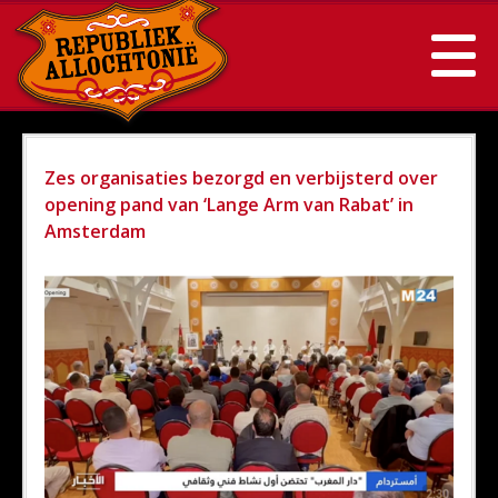
Zes organisaties bezorgd en verbijsterd over
opening pand van ‘Lange Arm van Rabat’ in
Amsterdam