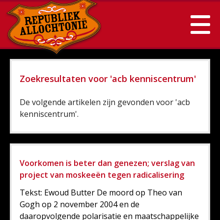
Zoekresultaten voor 'acb kenniscentrum'
De volgende artikelen zijn gevonden voor 'acb
kenniscentrum'.
Voorkomen is beter dan genezen; verslag van
project van moskeeën tegen radicalisering
Tekst: Ewoud Butter De moord op Theo van
Gogh op 2 november 2004 en de
daaropvolgende polarisatie en maatschappelijke