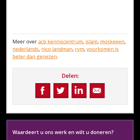
Meer over
acb kenniscentrum
,
islam
,
moskeeen
,
nederlands
,
nico landman
,
rvm
,
voorkomen is
beter dan genezen
.
Delen:
Waardeert u ons werk en wilt u doneren?