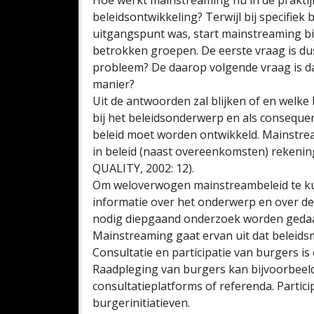
Hoe werkt mainstreaming nu in de praktij
beleidsontwikkeling? Terwijl bij specifie
uitgangspunt was, start mainstreaming bi
betrokken groepen. De eerste vraag is dus
probleem? De daarop volgende vraag is 
manier?
Uit de antwoorden zal blijken of en welk
bij het beleidsonderwerp en als consequent
beleid moet worden ontwikkeld. Mainstream
in beleid (naast overeenkomsten) rekenin
QUALITY, 2002: 12).
Om weloverwogen mainstreambeleid te kun
informatie over het onderwerp en over d
nodig diepgaand onderzoek worden gedaan 
Mainstreaming gaat ervan uit dat beleids
Consultatie en participatie van burgers 
Raadpleging van burgers kan bijvoorbeel
consultatieplatforms of referenda. Particip
burgerinitiatieven.