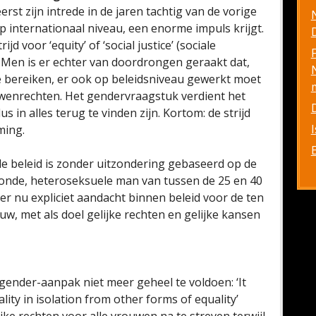
st zijn intrede in de jaren tachtig van de vorige
internationaal niveau, een enorme impuls krijgt.
D
 voor ‘equity’ of ‘social justice’ (sociale
d). Men is er echter van doordrongen geraakt dat,
te bereiken, er ook op beleidsniveau gewerkt moet
enrechten. Het gendervraagstuk verdient het
us in alles terug te vinden zijn. Kortom: de strijd
ming.
de beleid is zonder uitzondering gebaseerd op de
zonde, heteroseksuele man van tussen de 25 en 40
r nu expliciet aandacht binnen beleid voor de ten
w, met als doel gelijke rechten en gelijke kansen
 gender-aanpak niet meer geheel te voldoen: ‘It
ity in isolation from other forms of equality’