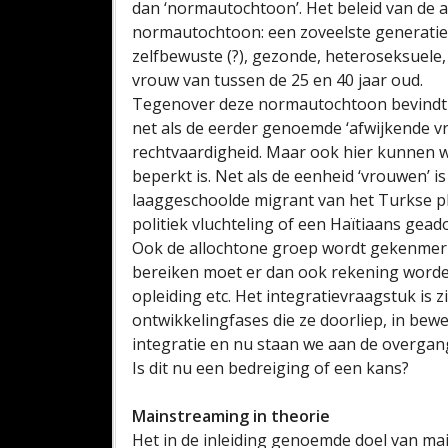
dan ‘normautochtoon’. Het beleid van de 
normautochtoon: een zoveelste generatie 
zelfbewuste (?), gezonde, heteroseksuele
vrouw van tussen de 25 en 40 jaar oud.
Tegenover deze normautochtoon bevindt zic
net als de eerder genoemde ‘afwijkende vro
rechtvaardigheid. Maar ook hier kunnen w
beperkt is. Net als de eenheid ‘vrouwen’ i
laaggeschoolde migrant van het Turkse p
politiek vluchteling of een Haïtiaans gea
Ook de allochtone groep wordt gekenmerkt
bereiken moet er dan ook rekening worden
opleiding etc. Het integratievraagstuk is 
ontwikkelingfases die ze doorliep, in bew
integratie en nu staan we aan de overga
Is dit nu een bedreiging of een kans?
Mainstreaming in theorie
Het in de inleiding genoemde doel van main