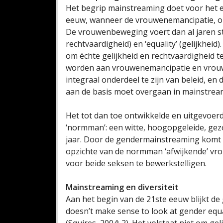
Het begrip mainstreaming doet voor het eer
eeuw, wanneer de vrouwenemancipatie, op 
De vrouwenbeweging voert dan al jaren strijd
rechtvaardigheid) en ‘equality’ (gelijkhei
om échte gelijkheid en rechtvaardigheid 
worden aan vrouwenemancipatie en vrouw
integraal onderdeel te zijn van beleid, en d
aan de basis moet overgaan in mainstrea
Het tot dan toe ontwikkelde en uitgevoer
‘normman’: een witte, hoogopgeleide, ge
jaar. Door de gendermainstreaming komt e
opzichte van de normman ‘afwijkende’ vrou
voor beide seksen te bewerkstelligen.
Mainstreaming en diversiteit
Aan het begin van de 21ste eeuw blijkt de
doesn’t make sense to look at gender equal