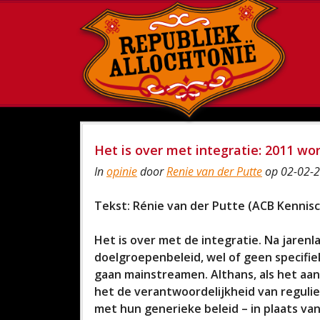
Het is over met integratie: 2011 wo
In
opinie
door
Renie van der Putte
op 02-02-2
Tekst: Rénie van der Putte (ACB Kenni
Het is over met de integratie. Na jaren
doelgroepenbeleid, wel of geen specifiek
gaan mainstreamen. Althans, als het aan 
het de verantwoordelijkheid van regulie
met hun generieke beleid – in plaats van