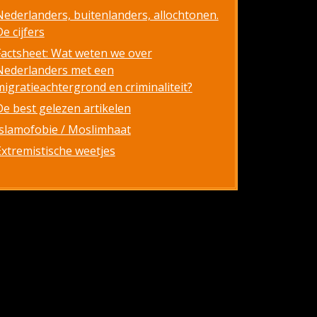
Nederlanders, buitenlanders, allochtonen.
e cijfers
Factsheet: Wat weten we over
Nederlanders met een
migratieachtergrond en criminaliteit?
De best gelezen artikelen
Islamofobie / Moslimhaat
Extremistische weetjes