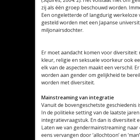
(Squires, 2004: 2). Het volstaat niet om ge
zij als één groep beschouwd worden. Imme
Een ongeletterde of langdurig werkeloze v
gesteld worden met een Japanse universit
miljonairsdochter.
Er moet aandacht komen voor diversiteit: n
kleur, religie en seksuele voorkeur ook ee
elk van de aspecten maakt een verschil. E
worden aan gender om gelijkheid te berei
worden met diversiteit.
Mainstreaming van integratie
Vanuit de bovengeschetste geschiedenis i
In de politieke setting van de laatste jar
integratievraagstuk. En dan is diversiteit ee
Laten we van gendermainstreaming naar e
eens vervangen door ‘allochtoon’ en ‘man