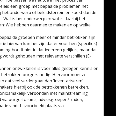
k? Hoe passen we het toe in het proces van
k beleid een groep met bepaalde problemen het
j het onderwerp of beleidsterrein en zoekt dan de
: Wat is het onderwerp en wat is daarbij het
dan: Wie hebben daarmee te maken en op welke
e bepaalde groepen meer of minder betrokken zijn
ie hiervan kan het zijn dat er voor hen (specifiek)
ing houdt niet in dat iedereen gelijk is, maar dat
g wordt gehouden met relevante verschillen (E-
nen ontwikkelen is voor alles gedegen kennis en
e betrokken burgers nodig. Hiervoor moet zo
dat veel verder gaat dan ‘inventariseren’.
makers hierbij ook de betrokkenen betrekken.
is onlosmakelijk verbonden met mainstreaming.
d via burgerforums, adviesgroepen/-raden,
atie vindt bijvoorbeeld plaats via