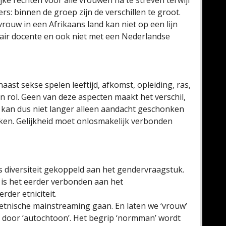
lijke rechten voor alle vrouwen na te streven terwijl
rs: binnen de groep zijn de verschillen te groot.
rouw in een Afrikaans land kan niet op een lijn
air docente en ook niet met een Nederlandse
aast sekse spelen leeftijd, afkomst, opleiding, ras,
n rol. Geen van deze aspecten maakt het verschil,
r kan dus niet langer alleen aandacht geschonken
ken. Gelijkheid moet onlosmakelijk verbonden
s diversiteit gekoppeld aan het gendervraagstuk.
en is het eerder verbonden aan het
rder etniciteit.
tnische mainstreaming gaan. En laten we ‘vrouw’
’ door ‘autochtoon’. Het begrip ‘normman’ wordt