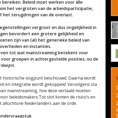
e bereiken. Beleid moet werken voor álle
om het vergroten van de arbeidsparticipatie,
f het terugdringen van de overlast.
 tegenstellingen vergroot en dus ongelijkheid in
gen bevordert een grotere gelijkheid en
ten zijn van (al) het generieke beleid van
 overheden en instanties.
 geven tot wat mainstreaming betekent voor
 voor groepen in achtergestelde posities, nu de
rdwijnt.
et historische oogpunt beschouwd. Daarna wordt
it en integratie wordt gekoppeld. Vervolgens sta
n van mainstreaming, hoe deze vertaald moeten
 voor beleidsmakers.Tot slot komen de risico’s en
t allochtone Nederlanders aan de orde.
i
gendervraagstuk