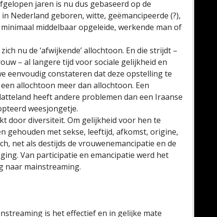
afgelopen jaren is nu dus gebaseerd op de
in Nederland geboren, witte, geëmancipeerde (?),
, minimaal middelbaar opgeleide, werkende man of
h nu de ‘afwijkende’ allochtoon. En die strijdt –
uw – al langere tijd voor sociale gelijkheid en
e eenvoudig constateren dat deze opstelling te
s een allochtoon meer dan allochtoon. Een
latteland heeft andere problemen dan een Iraanse
dopteerd weesjongetje.
 door diversiteit. Om gelijkheid voor hen te
 gehouden met sekse, leeftijd, afkomst, origine,
zich, net als destijds de vrouwenemancipatie en de
eging. Van participatie en emancipatie werd het
ng naar mainstreaming.
streaming is het effectief en in gelijke mate