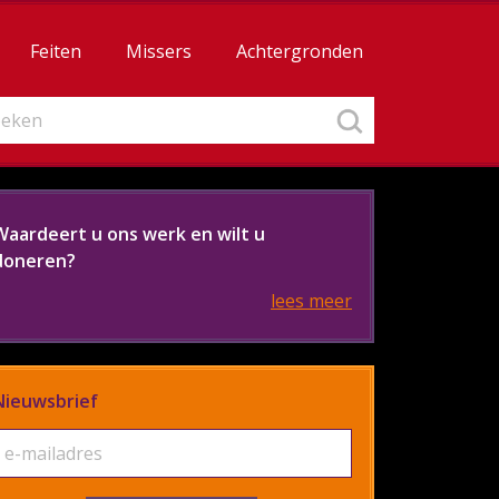
Feiten
Missers
Achtergronden
Waardeert u ons werk en wilt u
doneren?
lees meer
Nieuwsbrief