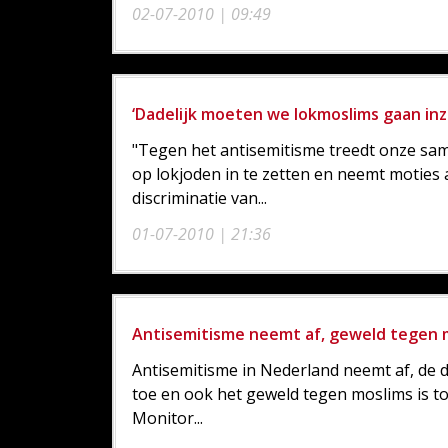
02-07-2010 | 09:49
‘Dadelijk moeten we lokmoslims gaan inz
"Tegen het antisemitisme treedt onze sa
op lokjoden in te zetten en neemt moties 
discriminatie van...
01-07-2010 | 21:36
Antisemitisme neemt af, geweld tegen 
Antisemitisme in Nederland neemt af, de
toe en ook het geweld tegen moslims is t
Monitor...