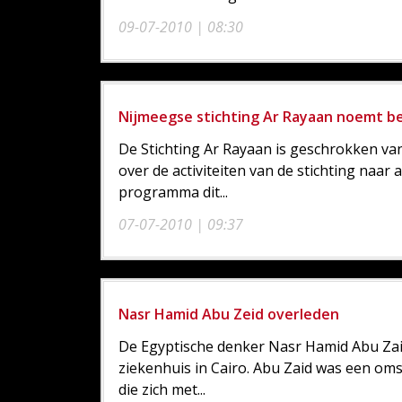
09-07-2010 | 08:30
Nijmeegse stichting Ar Rayaan noemt b
De Stichting Ar Rayaan is geschrokken va
over de activiteiten van de stichting naar
programma dit...
07-07-2010 | 09:37
Nasr Hamid Abu Zeid overleden
De Egyptische denker Nasr Hamid Abu Zaid
ziekenhuis in Cairo. Abu Zaid was een o
die zich met...