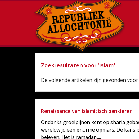
Zoekresultaten voor 'islam'
De volgende artikelen zijn gevonden voor '
Renaissance van islamitisch bankieren
Ondanks groeipijnen kent op sharia gebase
wereldwijd een enorme opmars. De kans i
beleven. Het is ramadan,...