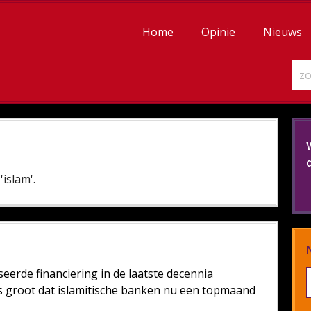
Home
Opinie
Nieuws
islam'.
erde financiering in de laatste decennia
s groot dat islamitische banken nu een topmaand