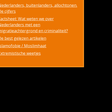
Nederlanders, buitenlanders, allochtonen.
e cijfers
Factsheet: Wat weten we over
Nederlanders met een
migratieachtergrond en criminaliteit?
De best gelezen artikelen
Islamofobie / Moslimhaat
Extremistische weetjes