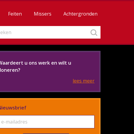
Feiten
Missers
Achtergronden
Waardeert u ons werk en wilt u
doneren?
lees meer
Nieuwsbrief