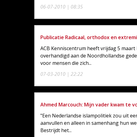
06-07-2010 | 08:35
Publicatie Radicaal, orthodox en extrem
ACB Kenniscentrum heeft vrijdag 5 maart 
overhandigd aan de Noordhollandse gede
voor mensen die zich...
07-03-2010 | 22:22
Ahmed Marcouch: Mijn vader kwam te vo
"Een Nederlandse islampolitiek zou uit ee
aanvullen en alleen in samenhang hun wer
Bestrijdt het...