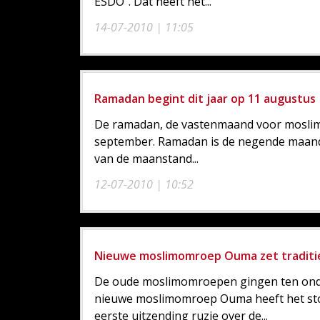
ESDO". Dat heeft het...
14-07-2010 | 11:05
Ramadan begint dit jaar op 11 augustus
De ramadan, de vastenmaand voor moslims,
september. Ramadan is de negende maand v
van de maanstand...
12-07-2010 | 10:52
Nieuwe moslimomroep Ouma zet traditie
De oude moslimomroepen gingen ten onde
nieuwe moslimomroep Ouma heeft het stokj
eerste uitzending ruzie over de...