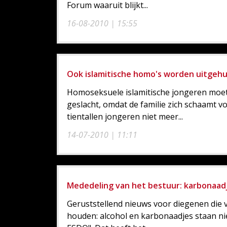
Forum waaruit blijkt...
16-08-2010 | 15:55
Ook islamitische homo's worden uitgehu
Homoseksuele islamitische jongeren moe
geslacht, omdat de familie zich schaamt v
tientallen jongeren niet meer...
14-07-2010 | 11:11
Mededeling van het bestuur: karbonaadje
Geruststellend nieuws voor diegenen die 
houden: alcohol en karbonaadjes staan nie