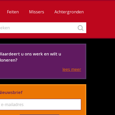
Feiten
Missers
Achtergronden
Waardeert u ons werk en wilt u
doneren?
lees meer
Nieuwsbrief