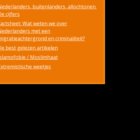
Nederlanders, buitenlanders, allochtonen.
e cijfers
Factsheet: Wat weten we over
Nederlanders met een
migratieachtergrond en criminaliteit?
De best gelezen artikelen
Islamofobie / Moslimhaat
Extremistische weetjes