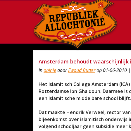
Amsterdam behoudt waarschijnlijk i
In
opinie
door
Ewoud Butter
op 01-06-2010 |
Het Islamitisch College Amsterdam (ICA
Rotterdamse Ibn Ghaldoun. Daarmee is 
een islamitische middelbare school blijft
Dat maakte Hendrik Verweel, rector van 
bijeenkomst over islamitisch onderwijs
volgend schooljaar geen subsidie meer k