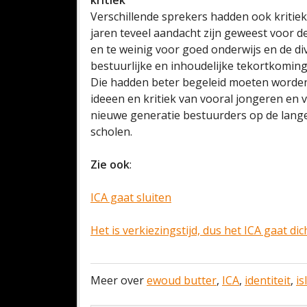
kritiek
Verschillende sprekers hadden ook kritiek 
jaren teveel aandacht zijn geweest voor de 
en te weinig voor goed onderwijs en de di
bestuurlijke en inhoudelijke tekortkoming
Die hadden beter begeleid moeten worden
ideeen en kritiek van vooral jongeren en
nieuwe generatie bestuurders op de langer
scholen.
Zie ook
:
ICA gaat sluiten
Het is verkiezingstijd, dus het ICA gaat di
Meer over
ewoud butter
,
ICA
,
identiteit
,
is