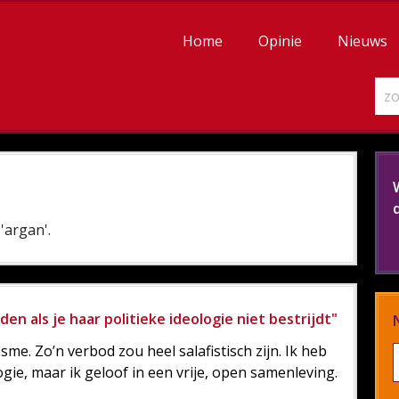
Home
Opinie
Nieuws
'argan'.
den als je haar politieke ideologie niet bestrijdt"
sme. Zo’n verbod zou heel salafistisch zijn. Ik heb
ogie, maar ik geloof in een vrije, open samenleving.