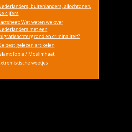
Nederlanders, buitenlanders, allochtonen.
e cijfers
Factsheet: Wat weten we over
Nederlanders met een
migratieachtergrond en criminaliteit?
De best gelezen artikelen
Islamofobie / Moslimhaat
Extremistische weetjes