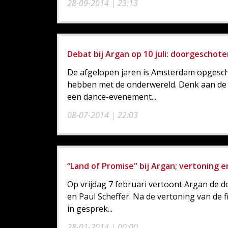
28-09-2014 | 23:13
Debat bij Argan op 10 juli: doorgeschot
De afgelopen jaren is Amsterdam opgesch
hebben met de onderwereld. Denk aan de li
een dance-evenement...
08-07-2014 | 22:03
“Land of Promise" bij Argan; vertoning 
Op vrijdag 7 februari vertoont Argan de 
en Paul Scheffer. Na de vertoning van de f
in gesprek...
28-01-2014 | 00:00