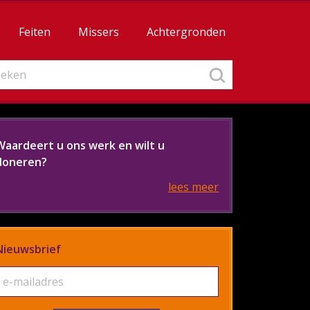
Feiten
Missers
Achtergronden
Waardeert u ons werk en wilt u
doneren?
lees meer
Nieuwsbrief