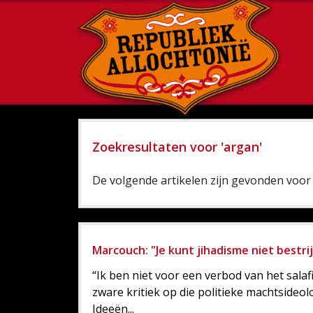
Zoekresultaten voor 'argan'
De volgende artikelen zijn gevonden voor 
Marcouch: "Je kunt jihadisme niet bestrij
“Ik ben niet voor een verbod van het salafi
zware kritiek op die politieke machtsideol
Ideeën...