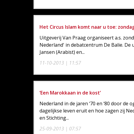
Het Circus Islam komt naar u toe: zond
Uitgeverij Van Praag organiseert a.s. zon
Nederland' in debatcentrum De Balie. De 
Jansen (Arabist) en...
11-10-2013 | 11:57
‘Een Marokkaan in de kost’
Nederland in de jaren ‘70 en ‘80 door de
dagelijkse leven eruit en hoe zagen zij 
en Stichting...
25-09-2013 | 07:57