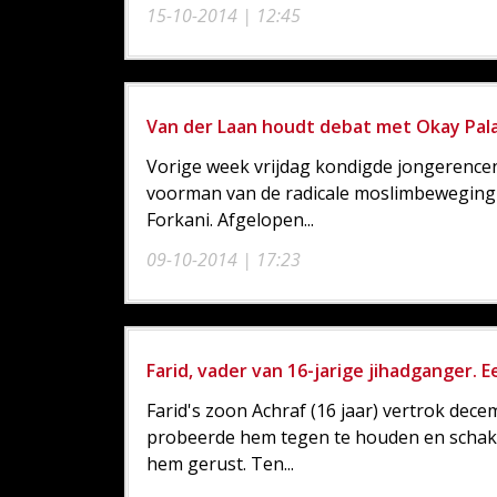
15-10-2014 | 12:45
Van der Laan houdt debat met Okay Pala
Vorige week vrijdag kondigde jongerence
voorman van de radicale moslimbeweging 
Forkani. Afgelopen...
09-10-2014 | 17:23
Farid, vader van 16-jarige jihadganger. E
Farid's zoon Achraf (16 jaar) vertrok decemb
probeerde hem tegen te houden en schakeld
hem gerust. Ten...