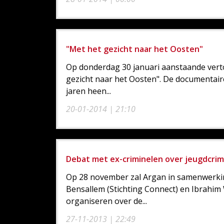
"Met het gezicht naar het Oosten"
Op donderdag 30 januari aanstaande vert
gezicht naar het Oosten". De documentair
jaren heen...
20-01-2014 | 21:10
Debat met ex-criminelen over jeugdcrim
Op 28 november zal Argan in samenwerking
Bensallem (Stichting Connect) en Ibrahim
organiseren over de...
27-11-2013 | 22:49