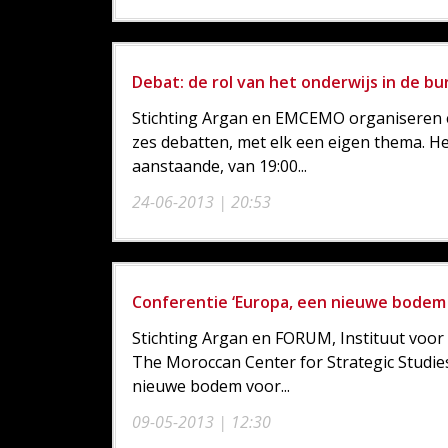
Debat: de rol van het onderwijs in de 
Stichting Argan en EMCEMO organiseren 
zes debatten, met elk een eigen thema. He
aanstaande, van 19:00...
24-06-2013 | 20:53
Conferentie ‘Europa, een nieuwe bodem 
Stichting Argan en FORUM, Instituut voor 
The Moroccan Center for Strategic Studies
nieuwe bodem voor...
09-05-2013 | 12:30