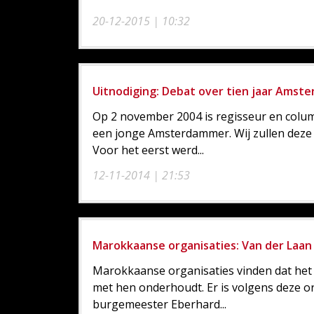
20-12-2015 | 10:32
Uitnodiging: Debat over tien jaar Amste
Op 2 november 2004 is regisseur en colu
een jonge Amsterdammer. Wij zullen deze 
Voor het eerst werd...
12-11-2014 | 21:53
Marokkaanse organisaties: Van der Laan
Marokkaanse organisaties vinden dat het
met hen onderhoudt. Er is volgens deze or
burgemeester Eberhard...