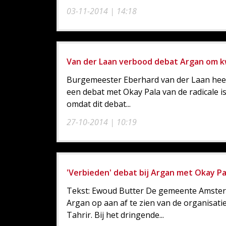
03-11-2014 | 14:18
Van der Laan verbood debat Argan om k
Burgemeester Eberhard van der Laan hee
een debat met Okay Pala van de radicale i
omdat dit debat...
27-10-2014 | 10:19
'Verbieden' debat bij Argan met Okay P
Tekst: Ewoud Butter De gemeente Amster
Argan op aan af te zien van de organisati
Tahrir. Bij het dringende...