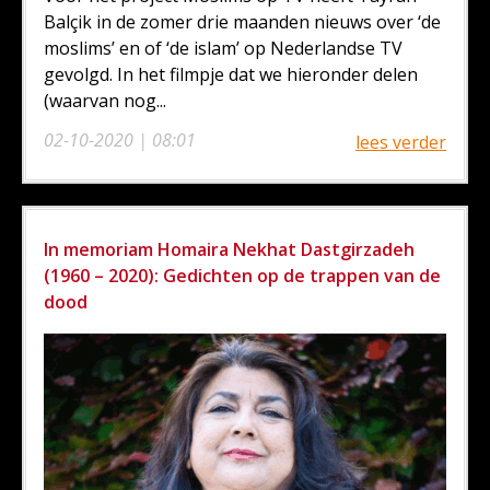
Balçik in de zomer drie maanden nieuws over ‘de
moslims’ en of ‘de islam’ op Nederlandse TV
gevolgd. In het filmpje dat we hieronder delen
(waarvan nog...
02-10-2020 | 08:01
lees verder
In memoriam Homaira Nekhat Dastgirzadeh
(1960 – 2020): Gedichten op de trappen van de
dood