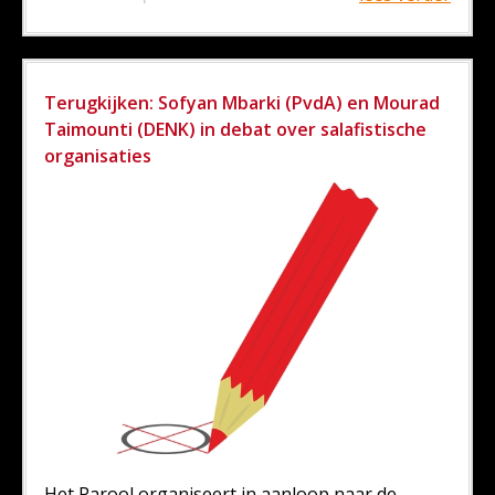
Terugkijken: Sofyan Mbarki (PvdA) en Mourad
Taimounti (DENK) in debat over salafistische
organisaties
Het Parool organiseert in aanloop naar de