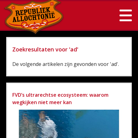
Zoekresultaten voor 'ad'
De volgende artikelen zijn gevonden voor 'ad'.
FVD’s ultrarechtse ecosysteem: waarom
wegkijken niet meer kan