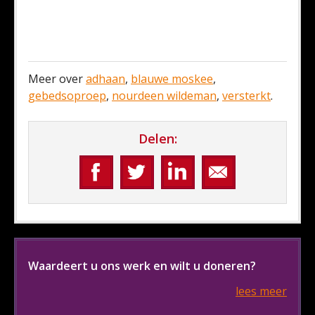
Meer over
adhaan
,
blauwe moskee
,
gebedsoproep
,
nourdeen wildeman
,
versterkt
.
Delen:
Waardeert u ons werk en wilt u doneren?
lees meer