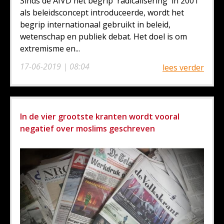
Sinds de AIVD het begrip 'radicalisering' in 2001
als beleidsconcept introduceerde, wordt het
begrip internationaal gebruikt in beleid,
wetenschap en publiek debat. Het doel is om
extremisme en...
17-06-2019 | 08:04
lees verder
In de vier grootste kranten wordt vooral
negatief over moslims geschreven