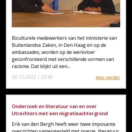
Biculturele medewerkers van het ministerie van
Buitenlandse Zaken, in Den Haag en op de
ambassades, worden op de werkvloer
geconfronteerd met verschillende vormen van
racisme. Dat blijkt uit een...
30-12-2022 | 22:46
lees verder
Onderzoek en literatuur van en over
Utrechters met een migratieachtergrond
Erik van den Bergh heeft weer twee imposante
overzichten samengesteld met poezie, literatuur,