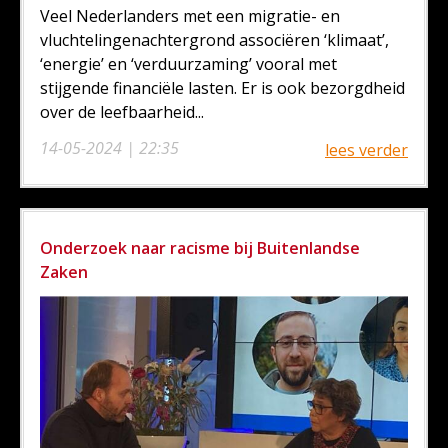
Veel Nederlanders met een migratie- en
vluchtelingenachtergrond associëren ‘klimaat’,
‘energie’ en ‘verduurzaming’ vooral met
stijgende financiële lasten. Er is ook bezorgdheid
over de leefbaarheid...
14-05-2024 | 22:35
lees verder
Onderzoek naar racisme bij Buitenlandse
Zaken