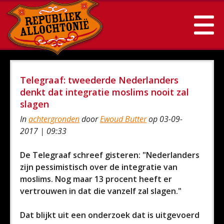
Telegraaf: tweederde Nederlanders
denkt dat integratie moslims nooit zal
slagen
In
achtergronden
door
Ewoud Butter
op 03-09-
2017 | 09:33
De Telegraaf schreef gisteren: "Nederlanders
zijn pessimistisch over de integratie van
moslims. Nog maar 13 procent heeft er
vertrouwen in dat die vanzelf zal slagen."
Dat blijkt uit een onderzoek dat is uitgevoerd