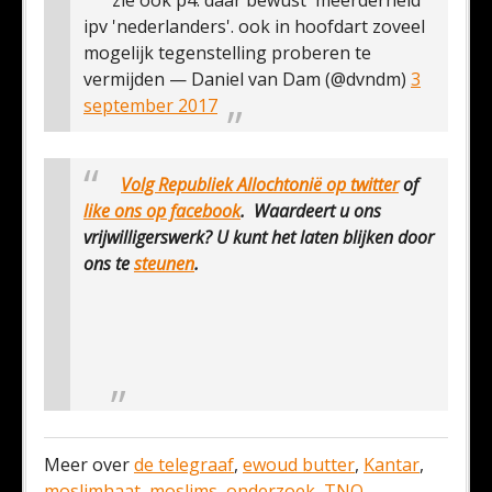
zie ook p4: daar bewust 'meerderheid'
ipv 'nederlanders'. ook in hoofdart zoveel
mogelijk tegenstelling proberen te
vermijden
— Daniel van Dam (@dvndm)
3
september 2017
Volg Republiek Allochtonië op
twitter
of
like ons op facebook
. Waardeert u ons
vrijwilligerswerk? U kunt het laten blijken door
ons te
steunen
.
Meer over
de telegraaf
,
ewoud butter
,
Kantar
,
moslimhaat
,
moslims
,
onderzoek
,
TNO
.