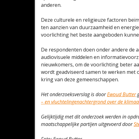
anderen.
Deze culturele en religieuze factoren beï
ten aanzien van duurzaamheid en energie
voorlichting het beste aangeboden kunnen
De respondenten doen onder andere de a
audiovisuele middelen en informatievoorz
nieuwkomers, om de voorlichting beter aa
wordt geadviseerd samen te werken met o
kring van deze gemeenschappen.
Het onderzoeksverslag is door
Ewoud Butter
g
– en vluchtelingenachtergrond over de klimaat
Gelijktijdig met dit onderzoek werden in opd
maatschappelijke partijen uitgevoerd door
St