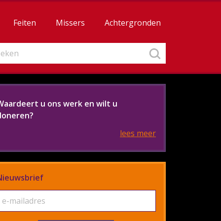
Feiten
Missers
Achtergronden
Waardeert u ons werk en wilt u
doneren?
lees meer
Nieuwsbrief