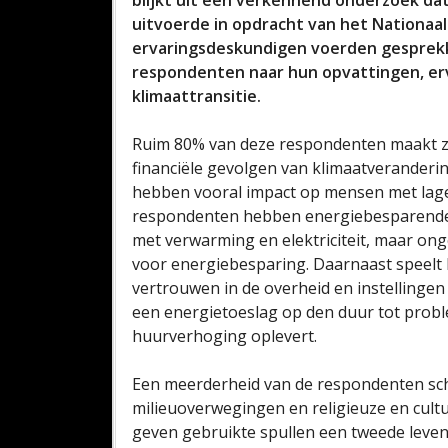
blijkt uit een verkennend onderzoek dat d
uitvoerde in opdracht van het Nationaal
ervaringsdeskundigen voerden gesprek
respondenten naar hun opvattingen, er
klimaattransitie.
Ruim 80% van deze respondenten maakt z
financiële gevolgen van klimaatveranderi
hebben vooral impact op mensen met lag
respondenten hebben energiebesparende
met verwarming en elektriciteit, maar on
voor energiebesparing. Daarnaast speelt 
vertrouwen in de overheid en instellingen 
een energietoeslag op den duur tot probl
huurverhoging oplevert.
Een meerderheid van de respondenten sche
milieuoverwegingen en religieuze en cult
geven gebruikte spullen een tweede leve