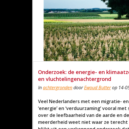
Onderzoek: de energie- en klimaat
en vluchtelingenachtergrond
In
achtergronden
door
Ewoud Butter
op 14-05
Veel Nederlanders met een migratie- en 
‘energie’ en ‘verduurzaming’ vooral met 
over de leefbaarheid van de aarde en d
meerderheid weet niet waar ze terecht