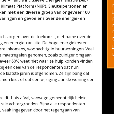
e Alliantie Inclusieve Energietranistie (AIE)
 Klimaat Platform (NKP). Sleutelpersonen en
D
ken met een diverse groep van ongeveer 100
varingen en gevoelens over de energie- en
ich zorgen over de toekomst, met name over de
ng en energietransitie. De hoge energiekosten
ere inkomens, woonachtig in huurwoningen. Veel
 maatregelen genomen, zoals zuiniger omgaan
geveer 60% weet niet waar ze hulp konden vinden
bij een deel van de respondenten dat hun
de laatste jaren is afgenomen. Ze zijn bang dat
emen leidt of dat een wijziging aan de woning een
idt thuis afval, vanwege gemeentelijk beleid,
urele achtergronden. Bijna alle respondenten
n, vaak ingegeven door het tegengaan van