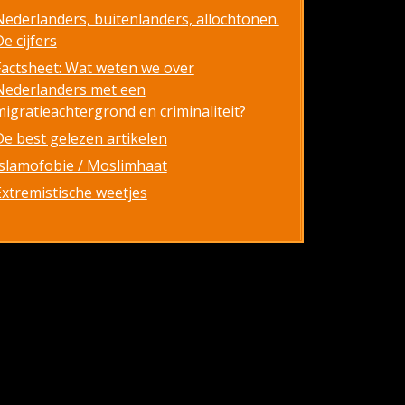
Nederlanders, buitenlanders, allochtonen.
e cijfers
Factsheet: Wat weten we over
Nederlanders met een
migratieachtergrond en criminaliteit?
De best gelezen artikelen
Islamofobie / Moslimhaat
Extremistische weetjes