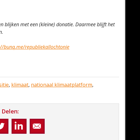
en blijken met een (kleine) donatie. Daarmee blijft het
en.
://bunq.me/republiekallochtonie
itie
,
klimaat
,
nationaal klimaatplatform
,
Delen: