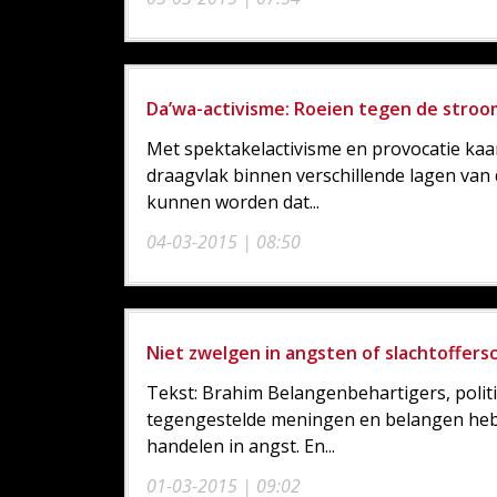
Da’wa-activisme: Roeien tegen de stroo
Met spektakelactivisme en provocatie kaa
draagvlak binnen verschillende lagen van
kunnen worden dat...
04-03-2015 | 08:50
Niet zwelgen in angsten of slachtoffers
Tekst: Brahim Belangenbehartigers, politic
tegengestelde meningen en belangen heb
handelen in angst. En...
01-03-2015 | 09:02