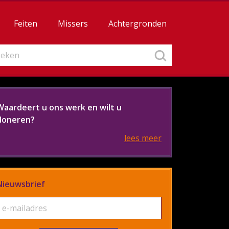
Feiten
Missers
Achtergronden
Waardeert u ons werk en wilt u
doneren?
lees meer
Nieuwsbrief