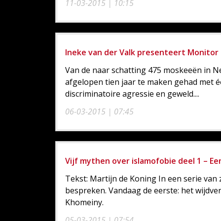
11-03-2015 | 10:15
Ineke van der Valk presenteert Monitor 
Van de naar schatting 475 moskeeën in Ne
afgelopen tien jaar te maken gehad met é
discriminatoire agressie en geweld....
06-03-2015 | 07:45
Vijf mythen over islamofobie deel 1 – E
Tekst: Martijn de Koning In een serie van 
bespreken. Vandaag de eerste: het wijdver
Khomeiny.
05-03-2015 | 07:54