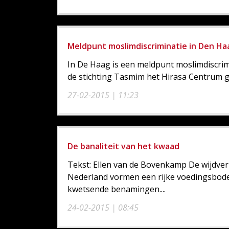
Meldpunt moslimdiscriminatie in Den Ha
In De Haag is een meldpunt moslimdiscrim
de stichting Tasmim het Hirasa Centrum
27-02-2015 | 11:23
De banaliteit van het kwaad
Tekst: Ellen van de Bovenkamp De wijdverb
Nederland vormen een rijke voedingsbode
kwetsende benamingen....
24-02-2015 | 08:45