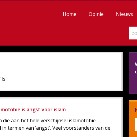
Home
Opinie
Nieuws
Is'.
amofobie is angst voor islam
die aan het hele verschijnsel islamofobie
l in termen van ‘angst’. Veel voorstanders van de