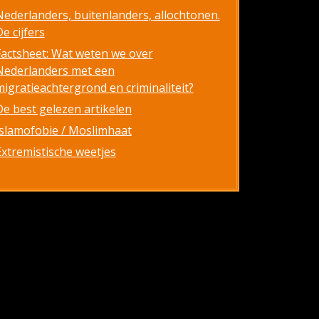
Nederlanders, buitenlanders, allochtonen.
e cijfers
Factsheet: Wat weten we over
Nederlanders met een
migratieachtergrond en criminaliteit?
De best gelezen artikelen
Islamofobie / Moslimhaat
Extremistische weetjes