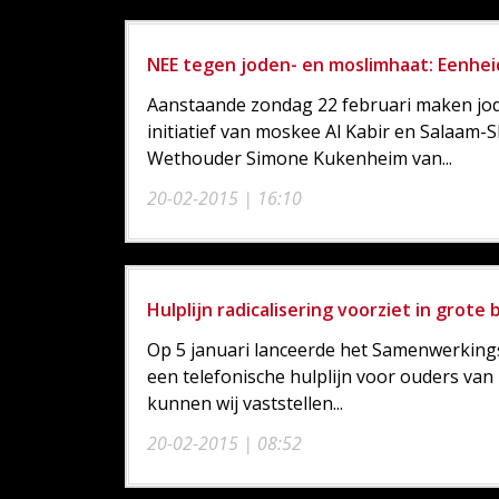
NEE tegen joden- en moslimhaat: Eenhei
Aanstaande zondag 22 februari maken jo
initiatief van moskee Al Kabir en Salaam-
Wethouder Simone Kukenheim van...
20-02-2015 | 16:10
Hulplijn radicalisering voorziet in grote
Op 5 januari lanceerde het Samenwerkin
een telefonische hulplijn voor ouders van
kunnen wij vaststellen...
20-02-2015 | 08:52