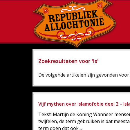
Zoekresultaten voor 'Is'
De volgende artikelen zijn gevonden voor '
Vijf mythen over islamofobie deel 2 – Isl
Tekst: Martijn de Koning Wanneer mensen 
twijfelen, de term gebruiken is dat meesta
term doen dat ook....