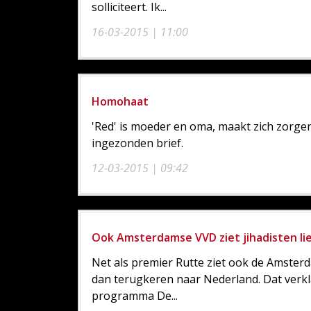
solliciteert. Ik...
16-03-2015 | 11:00
Homohaat
'Red' is moeder en oma, maakt zich zorg
ingezonden brief.
12-03-2015 | 09:42
Ook Amsterdamse VVD ziet jihadisten li
Net als premier Rutte ziet ook de Amsterda
dan terugkeren naar Nederland. Dat verkla
programma De...