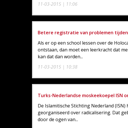
11-03-2015 | 11:06
Betere registratie van problemen tijden
Als er op een school lessen over de Holoc
ontstaan, dan moet een leerkracht dat mel
kan dat dan worden...
11-03-2015 | 10:38
Turks-Nederlandse moskeekoepel ISN org
De Islamitische Stichting Nederland (ISN) 
georganiseerd over radicalisering. Dat ge
door de ogen van...