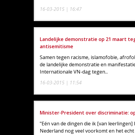
16-03-2015 | 16:47
Landelijke demonstratie op 21 maart teg
antisemitisme
Samen tegen racisme, islamofobie, afrofob
de landelijke demonstratie en manifestat
Internationale VN-dag tegen...
16-03-2015 | 11:54
Minister-President over discriminatie: opl
"Eén van de dingen die ik [van leerlingen] l
Nederland nog veel voorkomt en het echt 