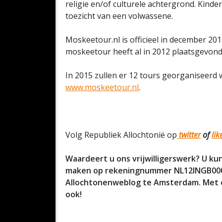
religie en/of culturele achtergrond. Kinde
toezicht van een volwassene.
Moskeetour.nl is officieel in december 2
moskeetour heeft al in 2012 plaatsgevond
In 2015 zullen er 12 tours georganiseerd
www.moskeetour.nl
.
Volg Republiek Allochtonië op
twitter
of
li
Waardeert u ons vrijwilligerswerk? U kun
maken op rekeningnummer NL12INGB0006
Allochtonenweblog te Amsterdam. Met ee
ook!