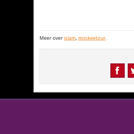
Meer over
islam
,
moskeetour
.