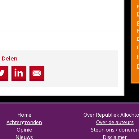
D
Delen:
Home
Over Republiek Allocht
Achtergronden
Over de auteurs
Opinie
Steun ons / doneren
Nieuws
Disclaimer