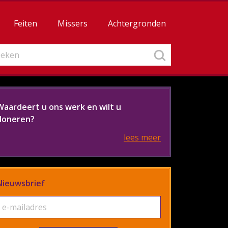
Feiten
Missers
Achtergronden
Waardeert u ons werk en wilt u
doneren?
lees meer
Nieuwsbrief