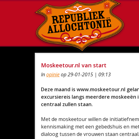
Moskeetour.nl van start
In
opinie
op 29-01-2015 | 09:13
Deze maand is www.moskeetour.nl gelan
excursiereis langs meerdere moskeeën 
centraal zullen staan.
Met de moskeetour willen de initiatiefne
kennismaking met een gebedshuis en met 
dialoog tussen de vrouwen staan centraal. 