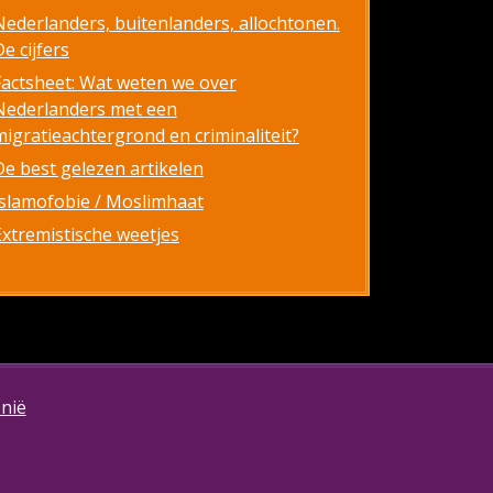
Nederlanders, buitenlanders, allochtonen.
e cijfers
Factsheet: Wat weten we over
Nederlanders met een
migratieachtergrond en criminaliteit?
De best gelezen artikelen
Islamofobie / Moslimhaat
Extremistische weetjes
onië