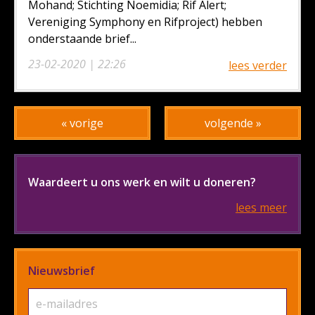
Mohand; Stichting Noemidia; Rif Alert;
Vereniging Symphony en Rifproject) hebben
onderstaande brief...
23-02-2020 | 22:26
lees verder
« vorige
volgende »
Waardeert u ons werk en wilt u doneren?
lees meer
Nieuwsbrief