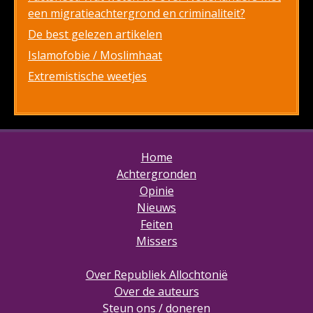
een migratieachtergrond en criminaliteit?
De best gelezen artikelen
Islamofobie / Moslimhaat
Extremistische weetjes
Home
Achtergronden
Opinie
Nieuws
Feiten
Missers
Over Republiek Allochtonië
Over de auteurs
Steun ons / doneren