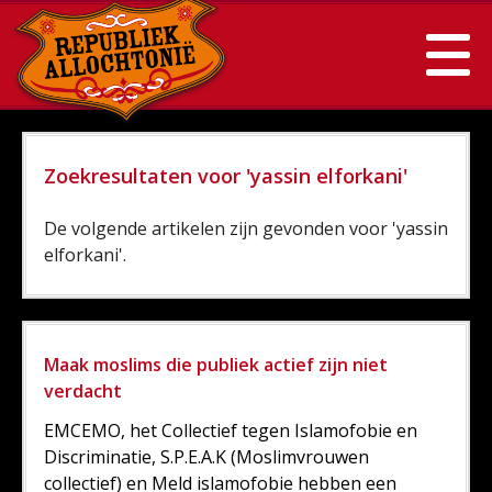
Zoekresultaten voor 'yassin elforkani'
De volgende artikelen zijn gevonden voor 'yassin
elforkani'.
Maak moslims die publiek actief zijn niet
verdacht
EMCEMO, het Collectief tegen Islamofobie en
Discriminatie, S.P.E.A.K (Moslimvrouwen
collectief) en Meld islamofobie hebben een