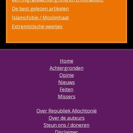
De best gelezen artikelen
Islamofobie / Moslimhaat
Extremistische weetjes
Home
Achtergronden
Opinie
Nieuws
Feiten
Missers
Over Republiek Allochtonië
Over de auteurs
Steun ons / doneren
Disclaimer