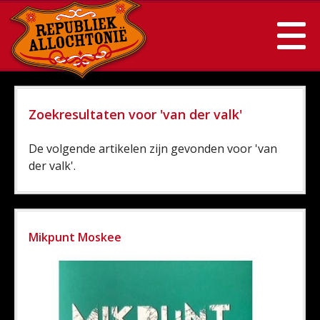
Zoekresultaten voor 'van der valk'
De volgende artikelen zijn gevonden voor 'van
der valk'.
Mikpunt Moskee