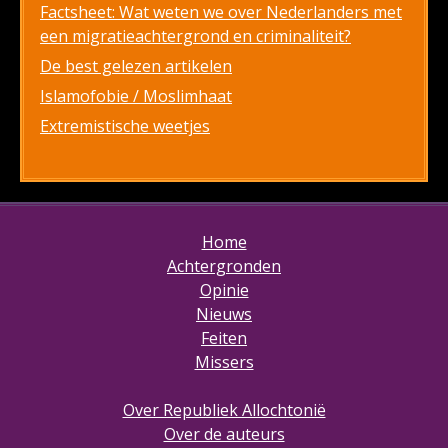
Factsheet: Wat weten we over Nederlanders met
een migratieachtergrond en criminaliteit?
De best gelezen artikelen
Islamofobie / Moslimhaat
Extremistische weetjes
Home
Achtergronden
Opinie
Nieuws
Feiten
Missers
Over Republiek Allochtonië
Over de auteurs