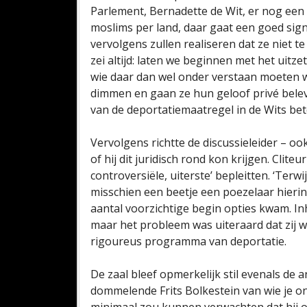
Parlement, Bernadette de Wit, er nog een
moslims per land, daar gaat een goed sign
vervolgens zullen realiseren dat ze niet t
zei altijd: laten we beginnen met het uitz
wie daar dan wel onder verstaan moeten w
dimmen en gaan ze hun geloof privé beleve
van de deportatiemaatregel in de Wits be
Vervolgens richtte de discussieleider – oo
of hij dit juridisch rond kon krijgen. Clite
controversiële, uiterste’ bepleitten. ‘Terw
misschien een beetje een poezelaar hierin,
aantal voorzichtige begin opties kwam. Inh
maar het probleem was uiteraard dat zij
rigoureus programma van deportatie.
De zaal bleef opmerkelijk stil evenals d
dommelende Frits Bolkestein van wie je on