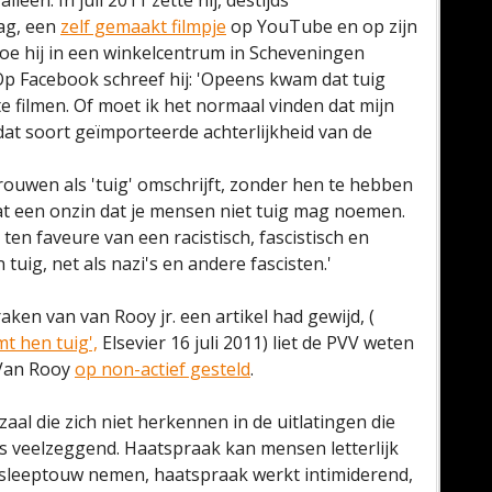
lleen. In juli 2011 zette hij, destijds
ag, een
zelf gemaakt filmpje
op YouTube en op zijn
oe hij in een winkelcentrum in Scheveningen
 Op Facebook schreef hij: 'Opeens kwam dat tuig
te filmen. Of moet ik het normaal vinden dat mijn
at soort geïmporteerde achterlijkheid van de
ouwen als 'tuig' omschrijft, zonder hen te hebben
 een onzin dat je mensen niet tuig mag noemen.
en faveure van een racistisch, fascistisch en
uig, net als nazi's en andere fascisten.'
aken van van Rooy jr. een artikel had gewijd, (
t hen tuig',
Elsevier 16 juli 2011) liet de PVV weten
 Van Rooy
op non-actief gesteld
.
aal die zich niet herkennen in de uitlatingen die
 veelzeggend. Haatspraak kan mensen letterlijk
sleeptouw nemen, haatspraak werkt intimiderend,