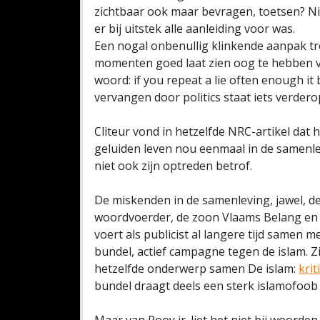
zichtbaar ook maar bevragen, toetsen? Ni
er bij uitstek alle aanleiding voor was.
Een nogal onbenullig klinkende aanpak t
momenten goed laat zien oog te hebben vo
woord: if you repeat a lie often enough it
vervangen door politics staat iets verderop
Cliteur vond in hetzelfde NRC-artikel dat h
geluiden leven nou eenmaal in de samenlev
niet ook zijn optreden betrof.
De miskenden in de samenleving, jawel, de
woordvoerder, de zoon Vlaams Belang en
voert als publicist al langere tijd samen me
bundel, actief campagne tegen de islam. Z
hetzelfde onderwerp samen De islam:
krit
bundel draagt deels een sterk islamofoob 