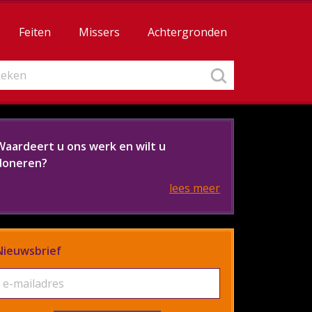
Feiten
Missers
Achtergronden
Waardeert u ons werk en wilt u
doneren?
lees meer
Nieuwsbrief