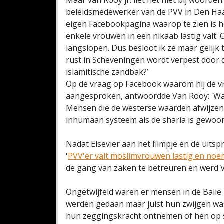
Maar van Rooy jr. liet het niet bij woorden a
beleidsmedewerker van de PVV in Den Ha
eigen Facebookpagina waarop te zien is h
enkele vrouwen in een nikaab lastig valt.
langslopen. Dus besloot ik ze maar gelijk 
rust in Scheveningen wordt verpest door d
islamitische zandbak?’
Op de vraag op Facebook waarom hij de vr
aangesproken, antwoordde Van Rooy: 'Wat
Mensen die de westerse waarden afwijzen t
inhumaan systeem als de sharia is gewoon t
Nadat Elsevier aan het filmpje en de uitspr
'
PVV'er valt moslimvrouwen lastig en noem
de gang van zaken te betreuren en werd
Ongetwijfeld waren er mensen in de Balie z
werden gedaan maar juist hun zwijgen was
hun zeggingskracht ontnemen of hen op 