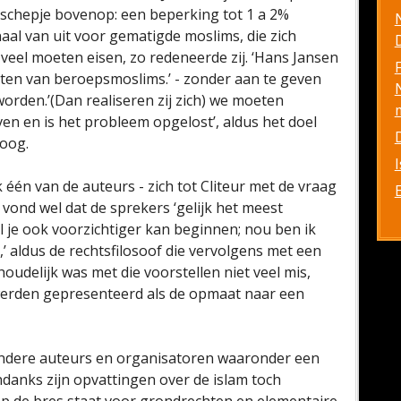
 schepje bovenop: een beperking tot 1 a 2%
aal van uit voor gematigde moslims, die zich
D
e veel moeten eisen, zo redeneerde zij. ‘Hans Jansen
etten van beroepsmoslims.’ - zonder aan te geven
orden.’(Dan realiseren zij zich) we moeten
n en is het probleem opgelost’, aldus het doel
toog.
k één van de auteurs - zich tot Cliteur met de vraag
ur vond wel dat de sprekers ‘gelijk het meest
ijl je ook voorzichtiger kan beginnen; nou ben ik
’ aldus de rechtsfilosoof die vervolgens met een
oudelijk was met die voorstellen niet veel mis,
 werden gepresenteerd als de opmaat naar een
e andere auteurs en organisatoren waaronder een
danks zijn opvattingen over de islam toch