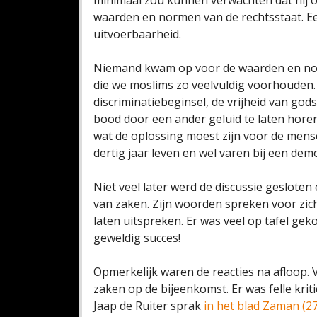
minimaal zou kunnen verwachten dat hij o
waarden en normen van de rechtsstaat. Ee
uitvoerbaarheid.
Niemand kwam op voor de waarden en nor
die we moslims zo veelvuldig voorhouden
discriminatiebeginsel, de vrijheid van god
bood door een ander geluid te laten horen
wat de oplossing moest zijn voor de mense
dertig jaar leven en wel varen bij een dem
Niet veel later werd de discussie gesloten
van zaken. Zijn woorden spreken voor zich
laten uitspreken. Er was veel op tafel g
geweldig succes!
Opmerkelijk waren de reacties na afloop. 
zaken op de bijeenkomst. Er was felle krit
Jaap de Ruiter sprak
in het blad Zaman (2