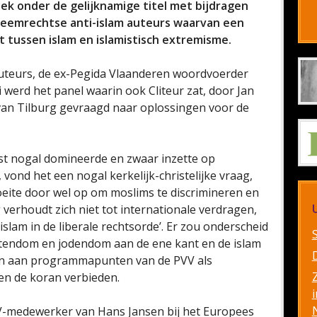
ek onder de gelijknamige titel met bijdragen
treemrechtse anti-islam auteurs waarvan een
 tussen islam en islamistisch extremisme.
auteurs, de ex-Pegida Vlaanderen woordvoerder
werd het panel waarin ook Cliteur zat, door Jan
t van Tilburg gevraagd naar oplossingen voor de
st nogal domineerde en zwaar inzette op
vond het een nogal kerkelijk-christelijke vraag,
oeite door wel op om moslims te discrimineren en
 verhoudt zich niet tot internationale verdragen,
 islam in de liberale rechtsorde’. Er zou onderscheid
tendom en jodendom aan de ene kant en de islam
eun aan programmapunten van de PVV als
en de koran verbieden.
i
VV-medewerker van Hans Jansen bij het Europees