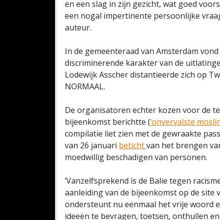
en een slag in zijn gezicht, wat goed voor
een nogal impertinente persoonlijke vraa
auteur.
In de gemeenteraad van Amsterdam vond e
discriminerende karakter van de uitlatin
Lodewijk Asscher distantieerde zich op Tw
NORMAAL.
De organisatoren echter kozen voor de teg
bijeenkomst berichtte (
‘onvervalste mosli
compilatie liet zien met de gewraakte pas
van 26 januari
beticht
van het brengen van
moedwillig beschadigen van personen.
’Vanzelfsprekend is de Balie tegen racisme
aanleiding van de bijeenkomst op de site
ondersteunt nu eenmaal het vrije woord 
ideeën te bevragen, toetsen, onthullen en