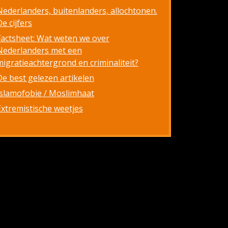
Nederlanders, buitenlanders, allochtonen.
e cijfers
Factsheet: Wat weten we over
Nederlanders met een
migratieachtergrond en criminaliteit?
De best gelezen artikelen
Islamofobie / Moslimhaat
Extremistische weetjes