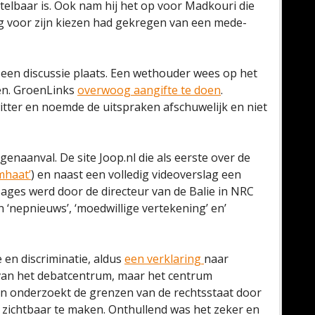
stelbaar is. Ook nam hij het op voor Madkouri die
g voor zijn kiezen had gekregen van een mede-
en discussie plaats. Een wethouder wees op het
gen. GroenLinks
overwoog aangifte te doen
.
itter en noemde de uitspraken afschuwelijk en niet
enaanval. De site Joop.nl die als eerste over de
mhaat’
) en naast een volledig videoverslag een
sages werd door de directeur van de Balie in NRC
 ‘nepnieuws’, ‘moedwillige vertekening’ en’
 en discriminatie, aldus
een verklaring
naar
 van het debatcentrum, maar het centrum
en onderzoekt de grenzen van de rechtsstaat door
 zichtbaar te maken. Onthullend was het zeker en