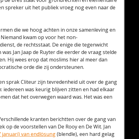
p de bres staat voor grondrechten en elementaire
n spreker uit het publiek vroeg nog even naar de
men die we hoog achten in onze samenleving en
. Niemand kwam op voor het non-
sdienst, de rechtsstaat. De enige die tegenwicht
 was Jan Jaap de Ruyter die eerder de vraag stelde
n. Hij wees erop dat moslims hier al meer dan
ocratische orde die zij ondersteunen.
 en sprak Cliteur zijn tevredenheid uit over de gang
: iedereen was keurig blijven zitten en had elkaar
ekomen dat het overwegen waard was. Het was een
Verschillende kranten berichtten over de gang van
iek op de voorstellen van De Rooy en De Wit. Jan
7 januari) van endlösung
(blendle), een hard gelag