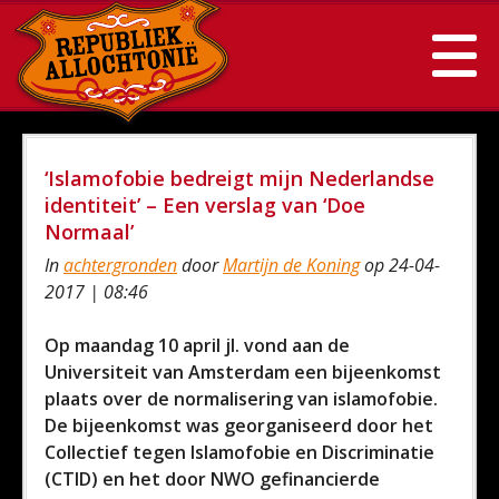
‘Islamofobie bedreigt mijn Nederlandse
identiteit’ – Een verslag van ‘Doe
Normaal’
In
achtergronden
door
Martijn de Koning
op 24-04-
2017 | 08:46
Op maandag 10 april jl. vond aan de
Universiteit van Amsterdam een bijeenkomst
plaats over de normalisering van islamofobie.
De bijeenkomst was georganiseerd door het
Collectief tegen Islamofobie en Discriminatie
(CTID) en het door NWO gefinancierde