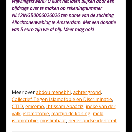
vrijwilligerswerk? U kunt het laten blijken door een
bijdrage over te maken op rekeningnummer
NL12INGB0006026026 ten name van de stichting
Allochtonenweblog te Amsterdam. Met een donatie
van 5 euro zijn we al blij. Meer mag ook!
Meer over
abdou menebhi
,
achtergrond
,
Collectief Tegen Islamofobie en Discriminatie
,
CTID
,
emcemo
,
Ibtissam Abaâziz
,
ineke van der
valk
,
islamofobie
,
martijn de koning
,
meld
islamofobie
,
moslimhaat
,
nederlandse identiteit
.