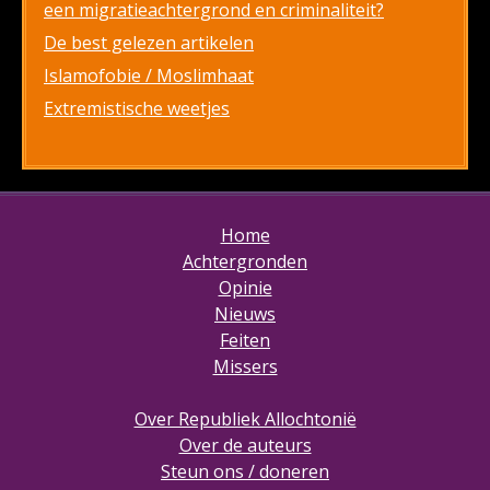
een migratieachtergrond en criminaliteit?
De best gelezen artikelen
Islamofobie / Moslimhaat
Extremistische weetjes
Home
Achtergronden
Opinie
Nieuws
Feiten
Missers
Over Republiek Allochtonië
Over de auteurs
Steun ons / doneren