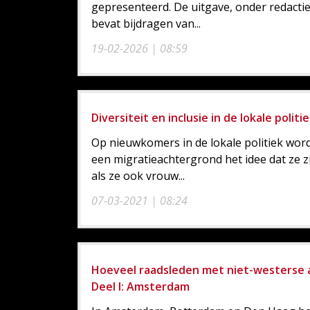
gepresenteerd. De uitgave, onder redactie
bevat bijdragen van...
19-02-2026 | 08:59
Diversiteit en inclusie in de lokale polit
Op nieuwkomers in de lokale politiek wor
een migratieachtergrond het idee dat ze 
als ze ook vrouw...
07-03-2021 | 08:24
Hoeveel raadsleden met niet-westerse a
Deel I: Amsterdam