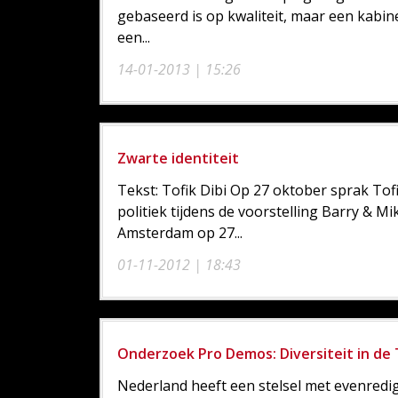
gebaseerd is op kwaliteit, maar een kabine
een...
14-01-2013 | 15:26
Zwarte identiteit
Tekst: Tofik Dibi Op 27 oktober sprak Tofi
politiek tijdens de voorstelling Barry & 
Amsterdam op 27...
01-11-2012 | 18:43
Onderzoek Pro Demos: Diversiteit in d
Nederland heeft een stelsel met evenred