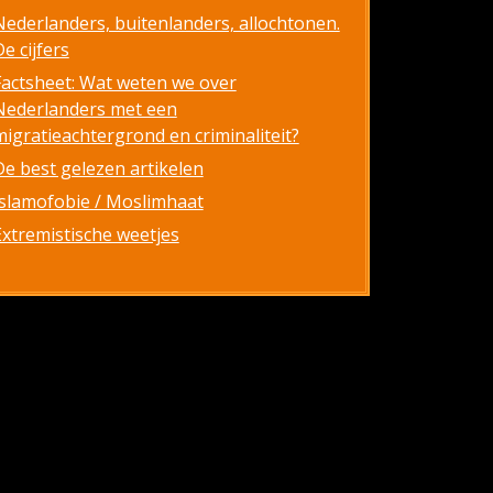
Nederlanders, buitenlanders, allochtonen.
e cijfers
Factsheet: Wat weten we over
Nederlanders met een
migratieachtergrond en criminaliteit?
De best gelezen artikelen
Islamofobie / Moslimhaat
Extremistische weetjes