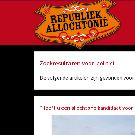
Zoekresultaten voor 'politici'
De volgende artikelen zijn gevonden voor 'p
“Heeft u een allochtone kandidaat voor 