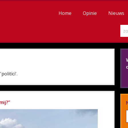
Home
Opinie
Nieuws
olitici'.
mij?”