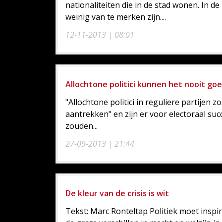
nationaliteiten die in de stad wonen. In
weinig van te merken zijn....
12-11-2013 | 08:01
Allochtone politici kunnen het nooit go
"Allochtone politici in reguliere partijen
aantrekken" en zijn er voor electoraal succe
zouden...
27-09-2013 | 21:44
De kleur van de crisis is wit
Tekst: Marc Ronteltap Politiek moet inspi