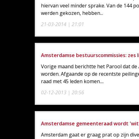
hiervan veel minder sprake. Van de 144 p
werden gekozen, hebben...
21-03-2014 | 21:01
Amsterdamse bestuurscommissies: zes l
Vorige maand berichtte het Parool dat de
worden. Afgaande op de recentste peilin
raad met 45 leden komen....
02-12-2013 | 20:56
Amsterdamse gemeenteraad wordt 'wit
Amsterdam gaat er graag prat op zijn diver