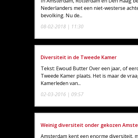
In Amsterdam, Rotterdam en Den Haag bes
Nederlanders met een niet-westerse achter
bevolking. Nu de...
08-02-2018 | 11:30
Diversiteit in de Tweede Kamer
Tekst: Ewoud Butter Over een jaar, of eer
Tweede Kamer plaats. Het is maar de vraag
Kamerleden van...
02-03-2016 | 09:57
Weinig diversiteit onder gekozen Amste
Amsterdam kent een enorme diversiteit, m