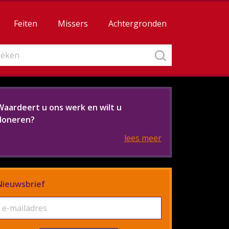
Feiten
Missers
Achtergronden
Waardeert u ons werk en wilt u
doneren?
lees meer
Nieuwsbrief