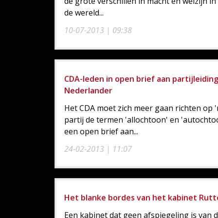
de grote verschillen in macht en welzijn in
de wereld...
10-07-2013 | 09:38
CDA-leden in open brief aan partijleidin
Nederlander
Het CDA moet zich meer gaan richten op 
partij de termen 'allochtoon' en 'autocht
een open brief aan...
24-02-2013 | 11:07
Het blanke bordes van het kabinet Rutte
Een kabinet dat geen afspiegeling is van d