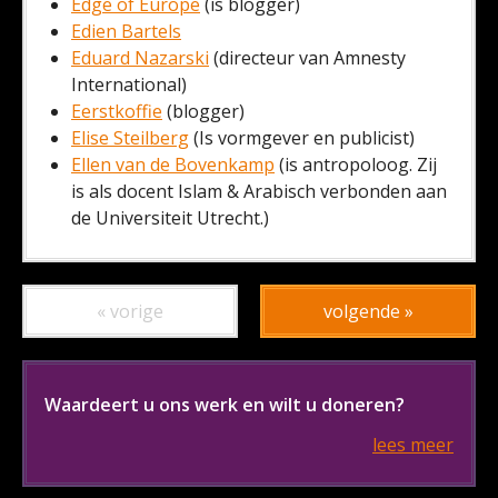
Edge of Europe
(is blogger)
Edien Bartels
Eduard Nazarski
(directeur van Amnesty
International)
Eerstkoffie
(blogger)
Elise Steilberg
(Is vormgever en publicist)
Ellen van de Bovenkamp
(is antropoloog. Zij
is als docent Islam & Arabisch verbonden aan
de Universiteit Utrecht.)
« vorige
volgende »
Waardeert u ons werk en wilt u doneren?
lees meer