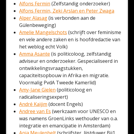
Alfons Fermin
(Zelfstandig onderzoeker)
Alfons Fermin, Zeki Arslan en Peter Zwaga
Alper Alasag
(is verbonden aan de
Gülenbeweging)
Amelie Mangelschots
(schrijft over feminisme
en vele andere zaken en is hoofdredactie van
het weblog echt Volk)
Amma Asante
(is politicoloog, zelfstandig
adviseur en onderzoeker. Gespecialiseerd in
ontwikkelingsvraagstukken,
capaciteitsopbouw in Afrika en migratie.
Voormalig PvdA Tweede Kamerlid)
Amy-Jane Gielen
(politicoloog en
radicaliseringsexpert)
André Kaïjim
(docent Engels)
Andree van Es
(werkzaam voor UNESCO en
was namens GroenLinks wethouder van o.a.
integratie en emancipatie in Amsterdam)
Anja Meulenbelt
(schrijfster, lijstduwer Bij1