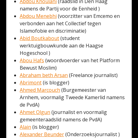
Abdou Khoulani
(raadslid in Den Haag
namens de Partij voor de Eenheid )
Abdou Menebhi
(voorzitter van Emcemo en
verbonden aan het Collectief tegen
Islamofobie en discriminatie)
Abid Boutkabout
(student
werktuigbouwkunde aan de Haagse
Hogeschool )
Abou Hafs
(woordvoerder van het Platform
Bewust Moslim)
Abraham beth Arsan
(Freelance journalist)
Abrimont
(is blogger)
Ahmed Marcouch
(Burgemeester van
Arnhem, voormalig Tweede Kamerlid namens
de PvdA)
Ahmet Olgun
(journalist en voormalig
gemeenteraadslid namens de PvdA)
Alain
(is blogger)
Alexander Beunder
(Onderzoeksjournalist )