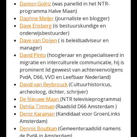
Damon Golriz
(was panellid in het NTR-
programma Halve Maan)
Daphne Meijer
(journaliste en blogger)
Dave Ensberg
(is bestuurskundige en
onderwijsbestuurder)
Dave van Ooijen
( is beleidsadviseur en
manager)
David Pinto
(hoogleraar en gespecialiseerd in
migratie en interculturele communicatie, hij is
prominent lid geweest van achtereenvolgens
PvdA, D66, VVD en Leefbaar Nederland)
David van Reybrouck
(Cultuurhistoricus,
archeoloog, dichter, schrijver)
De Nieuwe Maan
(NTR televisieprogramma)
Dehlia Timman
(Raadslid D66 Amsterdam )
Deniz Karaman
(Kandidaat voor GroenLinks
Amsterdam)
Dennis Boutkan
(Gemeenteraadslid namens
de PvdA in Amsterdam)