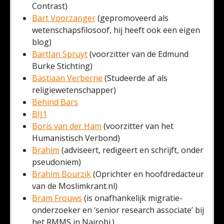
Contrast)
Bart Voorzanger
(gepromoveerd als
wetenschapsfilosoof, hij heeft ook een eigen
blog)
BartJan Spruyt
(voorzitter van de Edmund
Burke Stichting)
Bastiaan Verberne
(Studeerde af als
religiewetenschapper)
Behind Bars
BIJ1
Boris van der Ham
(voorzitter van het
Humanistisch Verbond)
Brahim
(adviseert, redigeert en schrijft, onder
pseudoniem)
Brahim Bourzik
(Oprichter en hoofdredacteur
van de Moslimkrant.nl)
Bram Frouws
(is onafhankelijk migratie-
onderzoeker en ‘senior research associate’ bij
het RMMS in Nairobi.)