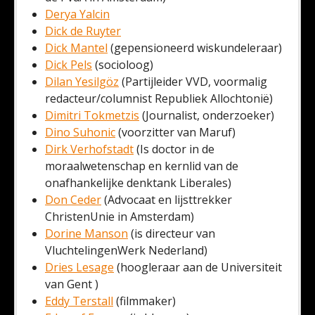
Derya Yalcin
Dick de Ruyter
Dick Mantel
(gepensioneerd wiskundeleraar)
Dick Pels
(socioloog)
Dilan Yesilgöz
(Partijleider VVD, voormalig
redacteur/columnist Republiek Allochtonië)
Dimitri Tokmetzis
(Journalist, onderzoeker)
Dino Suhonic
(voorzitter van Maruf)
Dirk Verhofstadt
(Is doctor in de
moraalwetenschap en kernlid van de
onafhankelijke denktank Liberales)
Don Ceder
(Advocaat en lijsttrekker
ChristenUnie in Amsterdam)
Dorine Manson
(is directeur van
VluchtelingenWerk Nederland)
Dries Lesage
(hoogleraar aan de Universiteit
van Gent )
Eddy Terstall
(filmmaker)