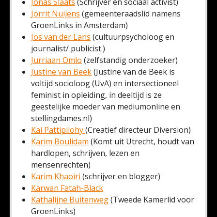
Jonas Slaats
(Schrijver en sociaal activist)
Jorrit Nuijens
(gemeenteraadslid namens
GroenLinks in Amsterdam)
Jos van der Lans
(cultuurpsycholoog en
journalist/ publicist.)
Jurriaan Omlo
(zelfstandig onderzoeker)
Justine van Beek
(Justine van de Beek is
voltijd socioloog (UvA) en intersectioneel
feminist in opleiding, in deeltijd is ze
geestelijke moeder van mediumonline en
stellingdames.nl)
Kai Pattipilohy
(Creatief directeur Diversion)
Karim Boulidam
(Komt uit Utrecht, houdt van
hardlopen, schrijven, lezen en
mensenrechten)
Karim Khaoiri
(schrijver en blogger)
Karwan Fatah-Black
Kathalijne Buitenweg
(Tweede Kamerlid voor
GroenLinks)