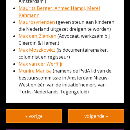
Amsterdam )
Maurits Berger, Ahmed Hamdi, Merel
Kahmann
Maurosvrienden
(geven steun aan kinderen
die Nederland uitgezet dreigen te worden)
Max den Blanken
(Advocaat, werkzaam bij
Cleerdin & Hamer.)
Max Moszkowicz
(is documentairemaker,
columnist en regisseur)
Max van der Werff jr
Münire Manisa
(namens de PvdA lid van de
bestuurscommissie in Amsterdam Nieuw-
West en één van de initiatiefnemers van
Turks-Nederlands Tegengeluid)
« vorige
volgende »