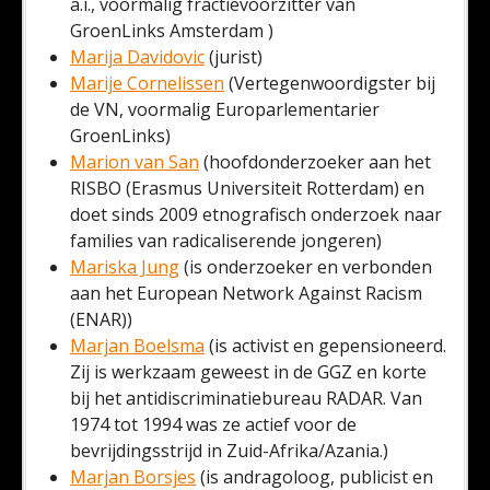
a.i., voormalig fractievoorzitter van
GroenLinks Amsterdam )
Marija Davidovic
(jurist)
Marije Cornelissen
(Vertegenwoordigster bij
de VN, voormalig Europarlementarier
GroenLinks)
Marion van San
(hoofdonderzoeker aan het
RISBO (Erasmus Universiteit Rotterdam) en
doet sinds 2009 etnografisch onderzoek naar
families van radicaliserende jongeren)
Mariska Jung
(is onderzoeker en verbonden
aan het European Network Against Racism
(ENAR))
Marjan Boelsma
(is activist en gepensioneerd.
Zij is werkzaam geweest in de GGZ en korte
bij het antidiscriminatiebureau RADAR. Van
1974 tot 1994 was ze actief voor de
bevrijdingsstrijd in Zuid-Afrika/Azania.)
Marjan Borsjes
(is andragoloog, publicist en