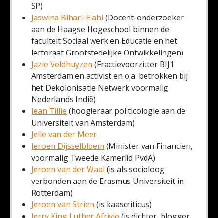
SP)
Jaswina Bihari-Elahi
(Docent-onderzoeker
aan de Haagse Hogeschool binnen de
faculteit Sociaal werk en Educatie en het
lectoraat Grootstedelijke Ontwikkelingen)
Jazie Veldhuyzen
(Fractievoorzitter BIJ1
Amsterdam en activist en o.a. betrokken bij
het Dekolonisatie Netwerk voormalig
Nederlands Indië)
Jean Tillie
(hoogleraar politicologie aan de
Universiteit van Amsterdam)
Jelle van der Meer
Jeroen Dijsselbloem
(Minister van Financien,
voormalig Tweede Kamerlid PvdA)
Jeroen van der Waal
(is als socioloog
verbonden aan de Erasmus Universiteit in
Rotterdam)
Jeroen van Strien
(is kaascriticus)
Jerry King Luther Afriyie
(is dichter, blogger