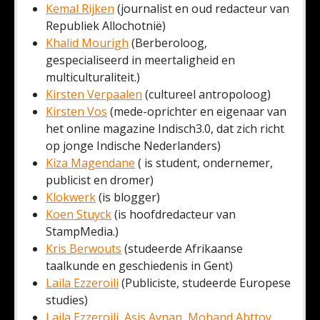
Kemal Rijken
(journalist en oud redacteur van
Republiek Allochotnië)
Khalid Mourigh
(Berberoloog,
gespecialiseerd in meertaligheid en
multiculturaliteit.)
Kirsten Verpaalen
(cultureel antropoloog)
Kirsten Vos
(mede-oprichter en eigenaar van
het online magazine Indisch3.0, dat zich richt
op jonge Indische Nederlanders)
Kiza Magendane
( is student, ondernemer,
publicist en dromer)
Klokwerk
(is blogger)
Koen Stuyck
(is hoofdredacteur van
StampMedia.)
Kris Berwouts
(studeerde Afrikaanse
taalkunde en geschiedenis in Gent)
Laila Ezzeroili
(Publiciste, studeerde Europese
studies)
Laila Ezzeroili, Asis Aynan, Mohand Abttoy,