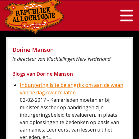
Dorine Manson
is directeur van VluchtelingenWerk Nederland
Blogs van Dorine Manson
Inburgering is te belangrijk om aan de waan
van de dag over te laten
02-02-2017 - Kamerleden moeten er bij
minister Asscher op aandringen zijn
inburgeringsbeleid te evalueren, in plaats
van oplossingen te bedenken op basis van
aannames. Leer eerst van lessen uit het
verleden, en...