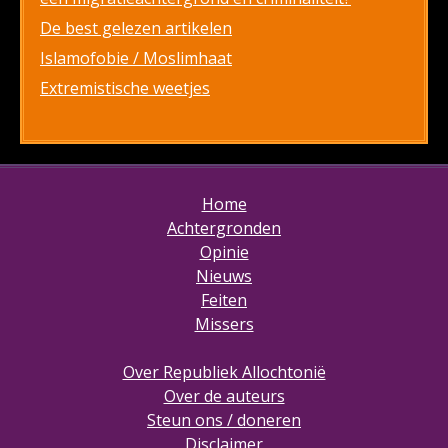
De best gelezen artikelen
Islamofobie / Moslimhaat
Extremistische weetjes
Home
Achtergronden
Opinie
Nieuws
Feiten
Missers
Over Republiek Allochtonië
Over de auteurs
Steun ons / doneren
Disclaimer