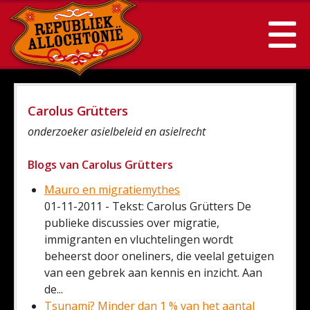
Carolus Grütters
onderzoeker asielbeleid en asielrecht
Blogs van Carolus Grütters
Mauro en migratiemythes
01-11-2011 - Tekst: Carolus Grütters De
publieke discussies over migratie,
immigranten en vluchtelingen wordt
beheerst door oneliners, die veelal getuigen
van een gebrek aan kennis en inzicht. Aan
de...
Tsunami? Minder dan 1 % van het aantal