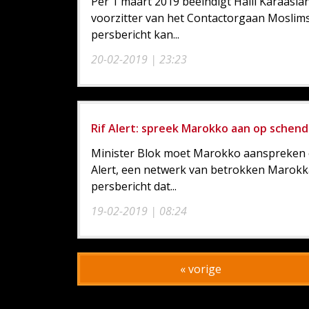
Per 1 maart 2019 beëindigt Halil Karaasl
voorzitter van het Contactorgaan Moslim
persbericht kan...
20-02-2019 | 23:23
Rif Alert: spreek Marokko aan op schend
Minister Blok moet Marokko aanspreken op
Alert, een netwerk van betrokken Marokkaa
persbericht dat...
19-02-2019 | 08:24
« vorige