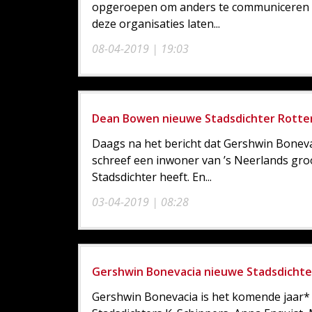
opgeroepen om anders te communiceren ov
deze organisaties laten...
08-04-2019 | 19:03
Dean Bowen nieuwe Stadsdichter Rott
Daags na het bericht dat Gershwin Boneva
schreef een inwoner van ’s Neerlands gr
Stadsdichter heeft. En...
03-04-2019 | 08:28
Gershwin Bonevacia nieuwe Stadsdicht
Gershwin Bonevacia is het komende jaar* 