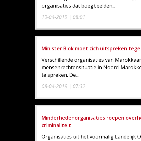
organisaties dat boegbeelden...
10-04-2019 | 08:01
Minister Blok moet zich uitspreken te
Verschillende organisaties van Marokkaa
mensenrechtensituatie in Noord-Marokko,
te spreken. De...
08-04-2019 | 07:32
Minderhedenorganisaties roepen overh
criminaliteit
Organisaties uit het voormalig Landelij