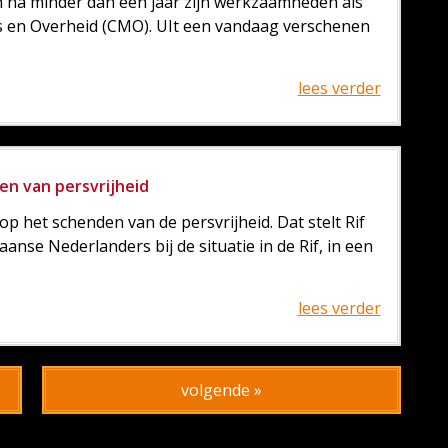
an na minder dan een jaar zijn werkzaamheden als
s en Overheid (CMO). UIt een vandaag verschenen
lees verder
en van persvrijheid
 het schenden van de persvrijheid. Dat stelt Rif
nse Nederlanders bij de situatie in de Rif, in een
lees verder
volgende »