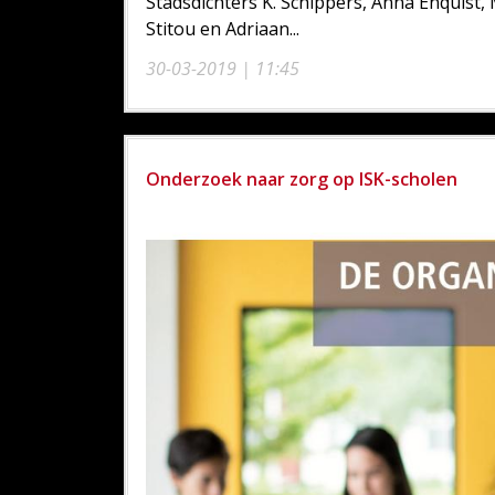
Stadsdichters K. Schippers, Anna Enquist,
Stitou en Adriaan...
30-03-2019 | 11:45
Onderzoek naar zorg op ISK-scholen