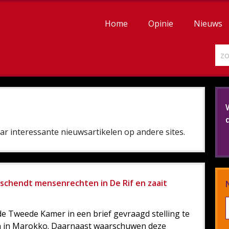
Home
Opinie
Nieuws
r interessante nieuwsartikelen op andere sites.
t schendt mensenrechten in De Rif en zaait
de Tweede Kamer in een brief gevraagd stelling te
 in Marokko. Daarnaast waarschuwen deze