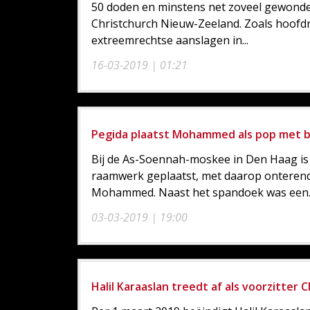
50 doden en minstens net zoveel gewond
Christchurch Nieuw-Zeeland. Zoals hoofd
extreemrechtse aanslagen in...
16-03-2019 | 01:21
Pegida plaatst Mohammed als pop met b
Bij de As-Soennah-moskee in Den Haag i
raamwerk geplaatst, met daarop onterend
Mohammed. Naast het spandoek was een..
03-03-2019 | 19:00
Halil Karaaslan treedt af als voorzitter