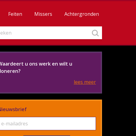
Feiten
Missers
Achtergronden
Waardeert u ons werk en wilt u
doneren?
lees meer
Nieuwsbrief