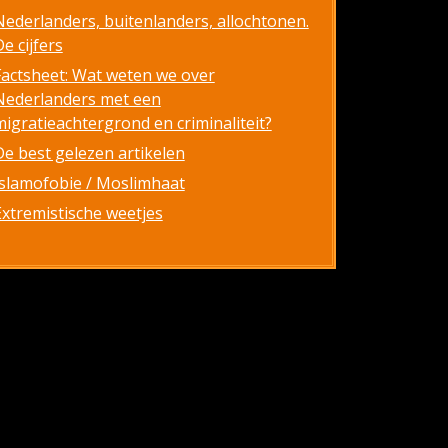
Nederlanders, buitenlanders, allochtonen.
e cijfers
Factsheet: Wat weten we over
Nederlanders met een
migratieachtergrond en criminaliteit?
De best gelezen artikelen
Islamofobie / Moslimhaat
Extremistische weetjes