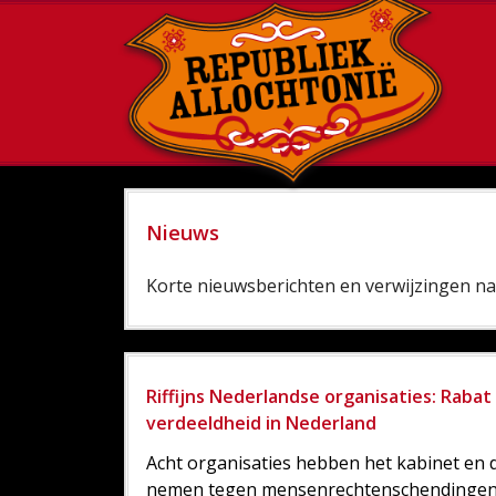
Nieuws
Korte nieuwsberichten en verwijzingen naa
Riffijns Nederlandse organisaties: Raba
verdeeldheid in Nederland
Acht organisaties hebben het kabinet en 
nemen tegen mensenrechtenschendingen