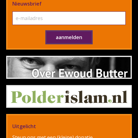
Nieuwsbrief
Uitgelicht
Steun ons met een (kleine) donatie