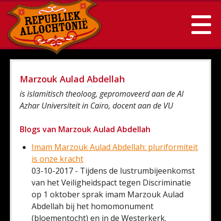
Marzouk Aulad Abdellah
is islamitisch theoloog, gepromoveerd aan de Al
Azhar Universiteit in Caïro, docent aan de VU
Blogs van Marzouk Aulad Abdellah
Imam Marzouk Aulad Abdellah: pluriformiteit
is onze kracht
03-10-2017 - Tijdens de lustrumbijeenkomst
van het Veiligheidspact tegen Discriminatie
op 1 oktober sprak imam Marzouk Aulad
Abdellah bij het homomonument
(bloementocht) en in de Westerkerk.