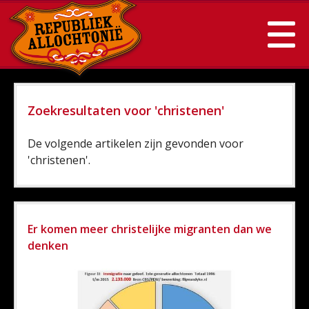
Zoekresultaten voor 'christenen'
De volgende artikelen zijn gevonden voor
'christenen'.
Er komen meer christelijke migranten dan we
denken