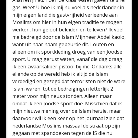
Allah en jihad. Toen ze klaar waren gaven ze snel
gas. Weet U hoe ik mij nu voel als nederlander in
mijn eigen land die gastvrijheid verleende aan
Moslims om hier in hun eigen traditie te mogen
werken, hun geloof beleiden en te leven? Ik voel
me bedreigd door de Islam Mijnheer Abdel kaolo,
want uit haar naam gebeurde dit. Louten en
alleen om ik sportkleding droeg van een Joodse
sport. U mag gerust weten, vanaf die dag draag
ik een zwaarkaliber pistool bij me. Ondanks alle
ellende op de wereld heb ik altijd de Islam
verdedigd en gezegd dat terroristen niet de ware
Islam waren, tot de bedreigingen letterlijk 2
meter voor mijn neus stonden. Alleen maar
omdat ik een Joodse sport doe. Misschien dat ik
mijn nieuwe mening over de Islam herzie, maar
daarvoor wil ik een keer op het journaal zien dat
nederlandse Moslims massaal de straat op zijn
gegaan met spandoeken tegen de IS die nu