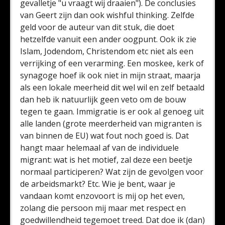
gevalletje "u vraagt wij draaien"). De conclusies
van Geert zijn dan ook wishful thinking. Zelfde
geld voor de auteur van dit stuk, die doet
hetzelfde vanuit een ander oogpunt. Ook ik zie
Islam, Jodendom, Christendom etc niet als een
verrijking of een verarming. Een moskee, kerk of
synagoge hoef ik ook niet in mijn straat, maarja
als een lokale meerheid dit wel wil en zelf betaald
dan heb ik natuurlijk geen veto om de bouw
tegen te gaan. Immigratie is er ook al genoeg uit
alle landen (grote meerderheid van migranten is
van binnen de EU) wat fout noch goed is. Dat
hangt maar helemaal af van de individuele
migrant: wat is het motief, zal deze een beetje
normaal participeren? Wat zijn de gevolgen voor
de arbeidsmarkt? Etc. Wie je bent, waar je
vandaan komt enzovoort is mij op het even,
zolang die persoon mij maar met respect en
goedwillendheid tegemoet treed. Dat doe ik (dan)