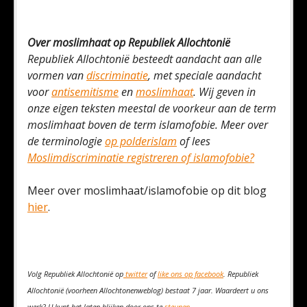
Over moslimhaat op Republiek Allochtonië
Republiek Allochtonië besteedt aandacht aan alle
vormen van
discriminatie
, met speciale aandacht
voor
antisemitisme
en
moslimhaat
. Wij geven in
onze eigen teksten meestal de voorkeur aan de term
moslimhaat boven de term islamofobie. Meer over
de terminologie
op polderislam
of lees
Moslimdiscriminatie registreren of islamofobie?
Meer over moslimhaat/islamofobie op dit blog
hier
.
Volg Republiek Allochtonië op
twitter
of
like ons op facebook
. Republiek
Allochtonië (voorheen Allochtonenweblog) bestaat 7 jaar. Waardeert u ons
werk? U kunt het laten blijken door ons te
steunen
.