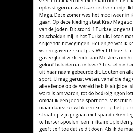
veel technieken niet meer kan doen heb i
oplossingen en work-around voor mijn lich
Maga. Deze zomer was het mooi weer in ik
gaan. Op deze kleding staat Krav Maga zoal
van de Joden. Dit stond 4 Turkse jongens 
ze scholden mij in het Turks uit, lieten 
snijdende bewegingen. Het enige wat ik ko
waren gaven ze snel gas. Weet U hoe ik mij
gastvrijheid verleende aan Moslims om hi
geloof beleiden en te leven? Ik voel me b
uit haar naam gebeurde dit. Louten en al
sport. U mag gerust weten, vanaf die dag 
alle ellende op de wereld heb ik altijd de 
ware Islam waren, tot de bedreigingen let
omdat ik een Joodse sport doe. Misschien 
maar daarvoor wil ik een keer op het jou
straat op zijn gegaan met spandoeken tege
te hersenspoelen, een militaire opleiden 
geeft zelf toe dat ze dit doen. Als ik de 