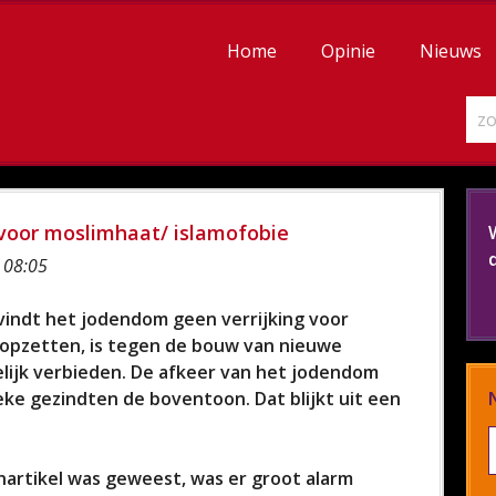
Home
Opinie
Nieuws
voor moslimhaat/ islamofobie
 08:05
indt het jodendom geen verrijking voor
 stopzetten, is tegen de bouw van nieuwe
lijk verbieden. De afkeer van het jodendom
eke gezindten de boventoon. Dat blijkt uit een
artikel was geweest, was er groot alarm