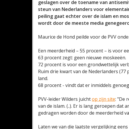
geslagen over de toename van antisemi
steun van Nederlanders voor elementai
peiling gaat echter over de islam en mos
wordt door de meeste media genegeerd
Maurice de Hond peilde voor de PVV onde
Een meerderheid – 55 procent – is voor ee
63 procent zegt: geen nieuwe moskeeën.
72 procent is voor een grondwettelijk ver
Ruim drie kwart van de Nederlanders (77 p
land.
68 procent - vindt dat er inmiddels genoeg
PVV-leider Wilders juicht
op zijn site
: "De 
van de islam. (..). Er is lang geroepen dat a
gedragen worden door de meerderheid van
Laten we van die laatste vergelijking ee