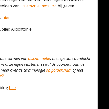
iets tegen de islam en niets tegen moslims te
beelden van
' islamvrije' moslims
bij geven.
nd
hier
bliek Allochtonië
 alle vormen van
discriminatie
, met speciale aandacht
n in onze eigen teksten meestal de voorkeur aan de
 Meer over de terminologie
op polderislam
of lees
ie?
 blog
hier
.