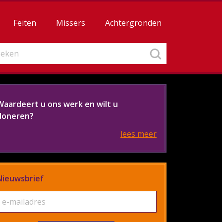
Feiten
Missers
Achtergronden
Waardeert u ons werk en wilt u
doneren?
lees meer
Nieuwsbrief