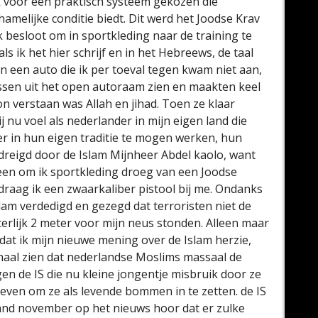
k voor een praktisch systeem gekozen die
amelijke conditie biedt. Dit werd het Joodse Krav
 besloot om in sportkleding naar de training te
s ik het hier schrijf en in het Hebreews, de taal
in een auto die ik per toeval tegen kwam niet aan,
messen uit het open autoraam zien en maakten keel
n verstaan was Allah en jihad. Toen ze klaar
 nu voel als nederlander in mijn eigen land die
er in hun eigen traditie te mogen werken, hun
edreigd door de Islam Mijnheer Abdel kaolo, want
leen om ik sportkleding droeg van een Joodse
draag ik een zwaarkaliber pistool bij me. Ondanks
Islam verdedigd en gezegd dat terroristen niet de
terlijk 2 meter voor mijn neus stonden. Alleen maar
dat ik mijn nieuwe mening over de Islam herzie,
rnaal zien dat nederlandse Moslims massaal de
n de IS die nu kleine jongentje misbruik door ze
geven om ze als levende bommen in te zetten. de IS
maand november op het nieuws hoor dat er zulke