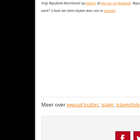
Volg Republiek Allochtonië op
twitter
of
like ons op facebook
. Repu
werk? U kunt het laten blijken door ons te
steunen
.
Meer over
ewoud butter
,
islam
,
islamofob