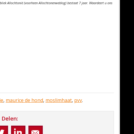
bliek Allochtonië (voorheen Allochtonenweblog) bestaat 7 jaar. Waardeert u ons
ie
,
maurice de hond
,
moslimhaat
,
pvv
.
Delen: