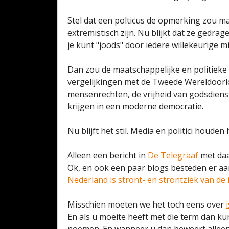
Stel dat een polticus de opmerking zou ma
extremistisch zijn. Nu blijkt dat ze gedr
je kunt "joods" door iedere willekeurige 
Dan zou de maatschappelijke en politieke 
vergelijkingen met de Tweede Wereldoor
mensenrechten, de vrijheid van godsdien
krijgen in een moderne democratie.
Nu blijft het stil. Media en politici houde
Alleen een bericht in
De Telegraaf
met daa
Ok, en ook een paar blogs besteden er aan
Nederland is stront- en strontziek van de 
Misschien moeten we het toch eens over
En als u moeite heeft met die term dan k