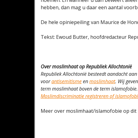
noemen. En wanneer u dan beweert alleen 
hebben, dan mag u daar een aantal voor
De hele opiniepeiling van Maurice de Ho
Tekst: Ewoud Butter, hoofdredacteur Repu
Over moslimhaat op Republiek Allochtonië
Republiek Allochtonië besteedt aandacht aan
voor
antisemitisme
en
moslimhaat
. Wij geve
term moslimhaat boven de term islamofobie.
Moslimdiscriminatie registreren of islamofob
Meer over moslimhaat/islamofobie op dit