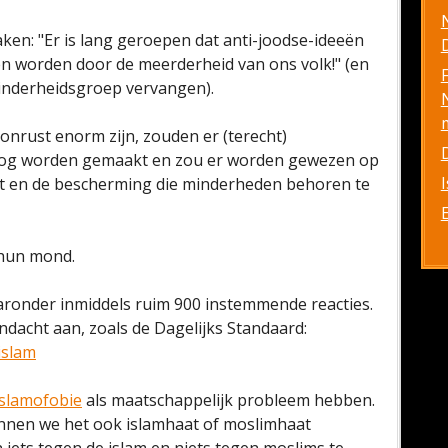
ken: "Er is lang geroepen dat anti-joodse-ideeën
D
agen worden door de meerderheid van ons volk!" (en
minderheidsgroep vervangen).
onrust enorm zijn, zouden er (terecht)
log worden gemaakt en zou er worden gewezen op
st en de bescherming die minderheden behoren te
n hun mond.
ronder inmiddels ruim 900 instemmende reacties.
dacht aan, zoals de Dagelijks Standaard:
islam
islamofobie
als maatschappelijk probleem hebben.
unnen we het ook islamhaat of moslimhaat