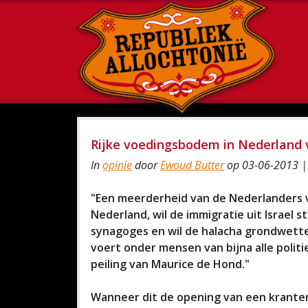
Rijke voedingsbodem in Nederland 
In
opinie
door
Ewoud Butter
op 03-06-2013 |
"Een meerderheid van de Nederlanders v
Nederland, wil de immigratie uit Israel
synagoges en wil de halacha grondwette
voert onder mensen van bijna alle politi
peiling van Maurice de Hond."
Wanneer dit de opening van een kranten