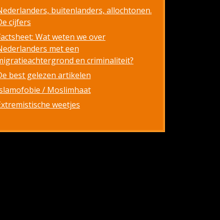
Nederlanders, buitenlanders, allochtonen.
e cijfers
Factsheet: Wat weten we over
Nederlanders met een
migratieachtergrond en criminaliteit?
De best gelezen artikelen
Islamofobie / Moslimhaat
Extremistische weetjes