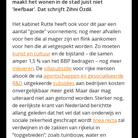
maakt het wonen in de stad juist niet
'leefbaar'. Dat schrijft Zihni Özdil.
Het kabinet Rutte heeft ook voor dit jaar een
aantal “goede” voornemens; nog meer afvallen
voor hen die al mager zijn en flink aankomen
voor hen die al vetgespekt worden. Zo moeten
kunst en cultuur
en de bijstand – die samen
amper 1,5 % van het BBP bedragen – nog meer
inleveren
. De
villasubsidie
voor rijke mensen
alsook de via
agentschappen en gesocialiseerde
R&D
uitgekeerde
subsidies
aan bedrijven kosten
onvergelijkbaar meer geld. Maar daar mag
uiteraard niet aan getornd worden. Sterker nog,
de eerlijkste krant van Nederland berichtte
allang geleden dat het vet dat van onderwijs en
sociale zekerheid geschrapt wordt
linea recta
zal
verdwijnen in de zakken van rijkelui in
“topgebieden”; zoals tuinbouw, water en