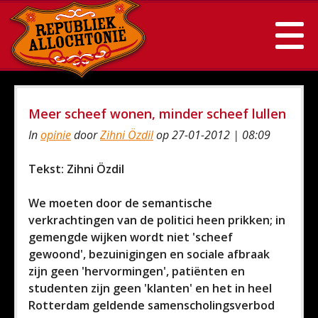
Meer scheef wonen, minder scheef lullen
In
opinie
door
Zihni Özdil
op 27-01-2012 | 08:09
Tekst: Zihni Özdil
We moeten door de semantische
verkrachtingen van de politici heen prikken; in
gemengde wijken wordt niet 'scheef
gewoond', bezuinigingen en sociale afbraak
zijn geen 'hervormingen', patiënten en
studenten zijn geen 'klanten' en het in heel
Rotterdam geldende samenscholingsverbod