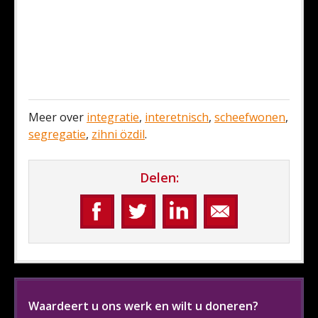
Meer over
integratie
,
interetnisch
,
scheefwonen
,
segregatie
,
zihni özdil
.
Delen:
Waardeert u ons werk en wilt u doneren?