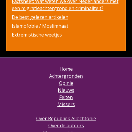
Factsheet: Wat weten we over Nederlanders met
een migratieachtergrond en criminaliteit?
De best gelezen artikelen
Islamofobie / Moslimhaat
Extremistische weetjes
Home
Achtergronden
Opinie
Nieuws
Feiten
Missers
Over Republiek Allochtonië
Over de auteurs