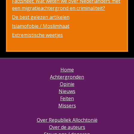
Factsheet: Wat weten we over Nederlanders met
een migratieachtergrond en criminaliteit?
De best gelezen artikelen
Islamofobie / Moslimhaat
Extremistische weetjes
Home
Achtergronden
Opinie
Nieuws
Feiten
Missers
Over Republiek Allochtonië
Over de auteurs