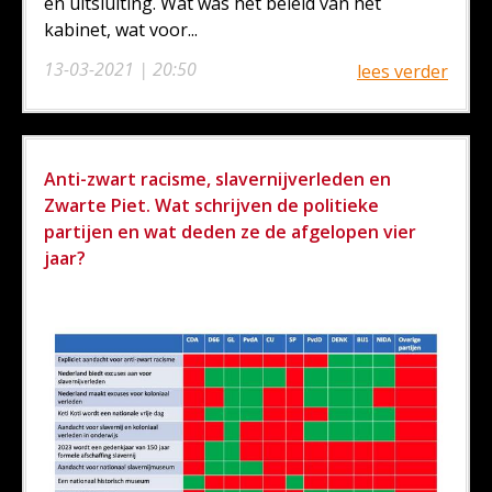
en uitsluiting. Wat was het beleid van het
kabinet, wat voor...
13-03-2021 | 20:50
lees verder
Anti-zwart racisme, slavernijverleden en
Zwarte Piet. Wat schrijven de politieke
partijen en wat deden ze de afgelopen vier
jaar?