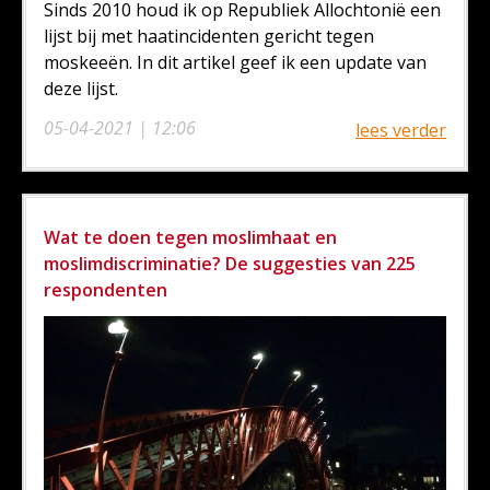
Sinds 2010 houd ik op Republiek Allochtonië een
lijst bij met haatincidenten gericht tegen
moskeeën. In dit artikel geef ik een update van
deze lijst.
05-04-2021 | 12:06
lees verder
Wat te doen tegen moslimhaat en
moslimdiscriminatie? De suggesties van 225
respondenten