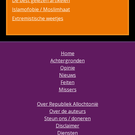
De best gelezen artikelen
Islamofobie / Moslimhaat
Extremistische weetjes
Home
Achtergronden
Opinie
Nieuws
Feiten
Missers
Over Republiek Allochtonië
Over de auteurs
Steun ons / doneren
Disclaimer
Diensten