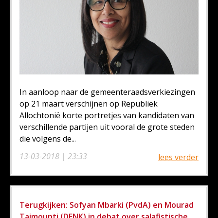
In aanloop naar de gemeenteraadsverkiezingen
op 21 maart verschijnen op Republiek
Allochtonië korte portretjes van kandidaten van
verschillende partijen uit vooral de grote steden
die volgens de...
13-03-2018 | 23:33
lees verder
Terugkijken: Sofyan Mbarki (PvdA) en Mourad
Taimounti (DENK) in debat over salafistische