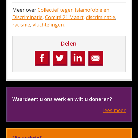
Meer over
Collectief tegen Islamofobie en
Discriminatie
,
Comité 21 Maart
,
discriminatie
,
racisme
,
vluchtelingen
.
Delen:
Waardeert u ons werk en wilt u doneren?
lees meer