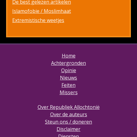
De best gelezen artikelen
Islamofobie / Moslimhaat
Extremistische weetjes
Home
Achtergronden
Opinie
Nieuws
Feiten
Missers
Over Republiek Allochtonië
Over de auteurs
Steun ons / doneren
Disclaimer
Diensten