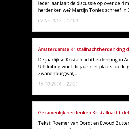
Ieder jaar laait de discussie op over de 4
herdenken we? Martijn Tonies schreef in 2
02-05-2017 | 12:00
Amsterdamse Kristallnachtherdenking di
De jaarlijkse Kristallnachtherdenking in
Uitsluiting vindt dit jaar niet plaats op d
Zwanenburgwal,...
16-10-2016 | 22:21
Gezamenlijk herdenken Kristallnacht def
Tekst: Roemer van Oordt en Ewoud Butter