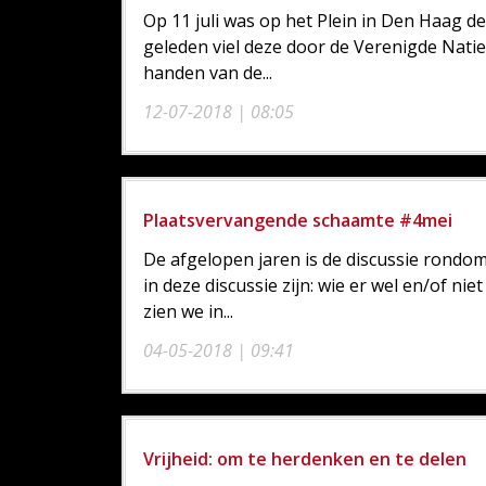
Op 11 juli was op het Plein in Den Haag d
geleden viel deze door de Verenigde Natie
handen van de...
12-07-2018 | 08:05
Plaatsvervangende schaamte #4mei
De afgelopen jaren is de discussie rond
in deze discussie zijn: wie er wel en/of n
zien we in...
04-05-2018 | 09:41
Vrijheid: om te herdenken en te delen