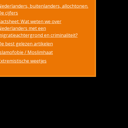
Nederlanders, buitenlanders, allochtonen.
e cijfers
Factsheet: Wat weten we over
Nederlanders met een
migratieachtergrond en criminaliteit?
De best gelezen artikelen
Islamofobie / Moslimhaat
Extremistische weetjes