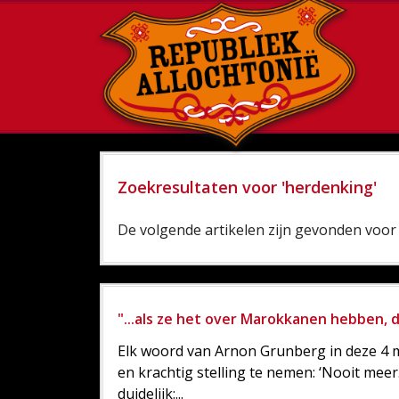
Zoekresultaten voor 'herdenking'
De volgende artikelen zijn gevonden voor 
"...als ze het over Marokkanen hebben, 
Elk woord van Arnon Grunberg in deze 4 me
en krachtig stelling te nemen: ‘Nooit meer
duidelijk:...