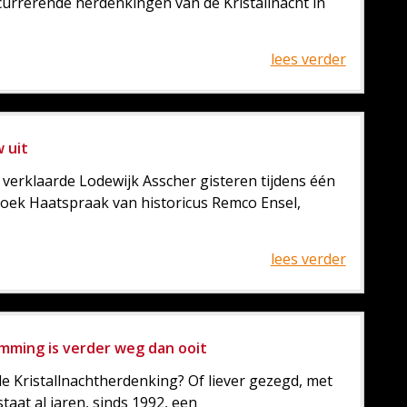
currerende herdenkingen van de Kristallnacht in
lees verder
 uit
', verklaarde Lodewijk Asscher gisteren tijdens één
boek Haatspraak van historicus Remco Ensel,
lees verder
mming is verder weg dan ooit
e Kristallnachtherdenking? Of liever gezegd, met
aat al jaren, sinds 1992, een