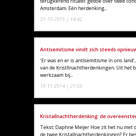
terugkerend ritueel: gedoe over twee con
Amsterdam. Eén herdenking...
31-10-2015 | 14:42
Antisemitisme vindt zich steeds opnieuw
'Er was en er is antisemitisme in ons land
van de Kristllnachtherdenkingen. Uit het 
werkzaam bij...
10-11-2014 | 21:50
Kristallnachtherdenking: de overeenste
Tekst: Daphne Meijer Hoe zit het nu met d
de twee Kristallnachtherdenkingen? Er best