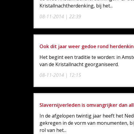
Kristallnachtherdenking, bij het...
08-11-2014 | 22:39
Ook dit jaar weer gedoe rond herdenkin
Het begint een traditie te worden: in Am
van de Kristallnacht georganiseerd.
08-11-2014 | 12:15
Slavernijverleden is omvangrijker dan
In de afgelopen twintig jaar heeft het Ne
gekregen in de vorm van monumenten, bij
rol van het...