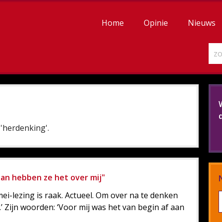
Home
Opinie
Nieuws
'herdenking'.
dan hebben ze het over mij"
i-lezing is raak. Actueel. Om over na te denken
.’ Zijn woorden: ‘Voor mij was het van begin af aan