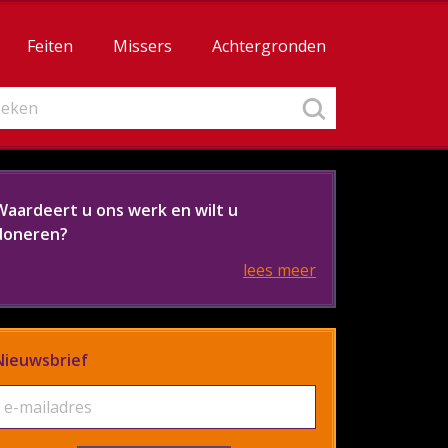
Feiten
Missers
Achtergronden
Waardeert u ons werk en wilt u
doneren?
lees meer
Nieuwsbrief