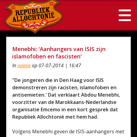
Menebhi: 'Aanhangers van ISIS zijn
islamofoben en fascisten'
In
opinie
op 07-07-2014 | 16:47
"De jongeren die in Den Haag voor ISIS
demonstreren zijn racisten, islamofoben en
antisemieten.' Dat verklaart Abdou Menebhi,
voorzitter van de Marokkaans-Nederlandse
organisatie Emcemo in een kort gesprek dat
Republiek Allochtonië met hem had.
Volgens Menebhi geven de ISIS-aanhangers met