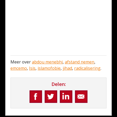
Meer over
abdou menebhi
,
afstand nemen
,
emcemo
,
Isis
,
islamofobie
,
jihad
,
radicalisering
.
Delen: