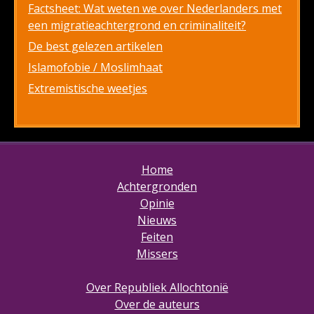
Factsheet: Wat weten we over Nederlanders met
een migratieachtergrond en criminaliteit?
De best gelezen artikelen
Islamofobie / Moslimhaat
Extremistische weetjes
Home
Achtergronden
Opinie
Nieuws
Feiten
Missers
Over Republiek Allochtonië
Over de auteurs