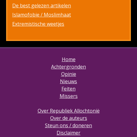
De best gelezen artikelen
Islamofobie / Moslimhaat
Extremistische weetjes
Home
Achtergronden
Opinie
Nieuws
Feiten
Missers
Over Republiek Allochtonië
Over de auteurs
Steun ons / doneren
Disclaimer