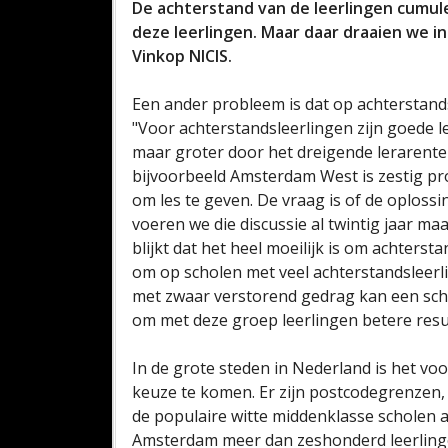
De achterstand van de leerlingen cumule
deze leerlingen. Maar daar draaien we 
Vinkop NICIS.
Een ander probleem is dat op achterstands
"Voor achterstandsleerlingen zijn goede le
maar groter door het dreigende lerarent
bijvoorbeeld Amsterdam West is zestig pr
om les te geven. De vraag is of de oplossin
voeren we die discussie al twintig jaar m
blijkt dat het heel moeilijk is om achters
om op scholen met veel achterstandsleerli
met zwaar verstorend gedrag kan een schoo
om met deze groep leerlingen betere resu
In de grote steden in Nederland is het vo
keuze te komen. Er zijn postcodegrenzen, 
de populaire witte middenklasse scholen a
Amsterdam meer dan zeshonderd leerlinge