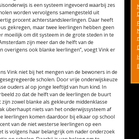
asisonderwijs is een systeem ingevoerd waarbij zes
olen worden vervolgens samengesteld uit
D
dertig procent achterstandsleerlingen. Daar heeft
 keus gekregen, maar twee leerlingen hebben geen
 moeilijk om dit systeem in de grote steden in te
 Amsterdam zijn meer dan de helft van de
ijn overigens ook blanke leerlingen”, voegt Vink er
ens Vink niet bij het mengen van de bewoners in de
gesegregeerde scholen. Door vrije onderwijskeuze
 ouders al op jonge leeftijd van hun kind. In
beeld zo dat de helft van de leerlingen de buurt
t zijn zowel blanke als gekleurde middenklasse
ak überhaupt niets van het onderwijssysteem af
rse leerlingen komen daardoor bij elkaar op school
rocent van de niet westerse leerlingen op een
et is volgens haar belangrijk om nader onderzoek