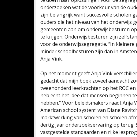
te doen naar oplossingen voor de segregat
onderzoeken wat de voorkeur van de ouder
zijn belangrijk want succesvolle scholen 
ouders die het niveau van het onderwijs 
gemeenten aan om onderwijsbesturen op h
te krijgen. Onderwijsbesturen zijn zelfsta
voor de onderwijssegregatie. “In kleinere
minder schoolbesturen zijn dan in Amste
Anja Vink.
Op het moment geeft Anja Vink verschillen
gedacht dat mijn boek zoveel aandacht zou
tweehonderd leerkrachten op het ROC en v
heb echt het idee dat mensen beginnen t
hebben.” Voor beleidsmakers raadt Anja Vi
American school system’ van Diane Ravitch 
marktwerking van scholen en scholen afr
dertig jaar onderzoekservaring op terug.
vastgestelde standaarden en rijke lespro