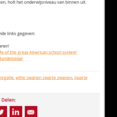
ten, holt het onderwijsniveau van binnen uit.
de links gegeven:
anen'
fe of the great American school system’
andelsblad
regatie
,
witte zwanen zwarte zwanen
,
zwarte
Delen: