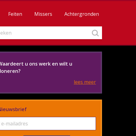
Feiten
Missers
Achtergronden
Waardeert u ons werk en wilt u
doneren?
lees meer
Nieuwsbrief