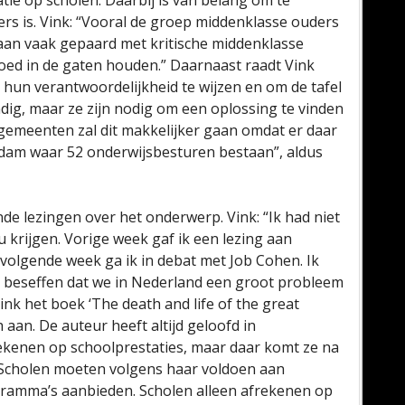
ie op scholen. Daarbij is van belang om te
s is. Vink: “Vooral de groep middenklasse ouders
gaan vaak gepaard met kritische middenklasse
goed in de gaten houden.” Daarnaast raadt Vink
un verantwoordelijkheid te wijzen en om de tafel
ndig, maar ze zijn nodig om een oplossing te vinden
 gemeenten zal dit makkelijker gaan omdat er daar
rdam waar 52 onderwijsbesturen bestaan”, aldus
de lezingen over het onderwerp. Vink: “Ik had niet
 krijgen. Vorige week gaf ik een lezing aan
olgende week ga ik in debat met Job Cohen. Ik
e beseffen dat we in Nederland een groot probleem
nk het boek ‘The death and life of the great
aan. De auteur heeft altijd geloofd in
ekenen op schoolprestaties, maar daar komt ze na
 Scholen moeten volgens haar voldoen aan
gramma’s aanbieden. Scholen alleen afrekenen op