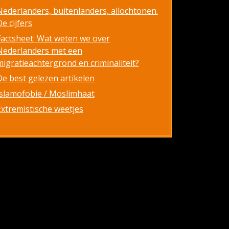
Nederlanders, buitenlanders, allochtonen.
e cijfers
Factsheet: Wat weten we over
Nederlanders met een
migratieachtergrond en criminaliteit?
De best gelezen artikelen
Islamofobie / Moslimhaat
Extremistische weetjes