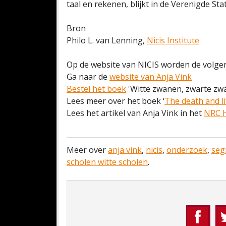
taal en rekenen, blijkt in de Verenigde Sta
Bron
Philo L. van Lenning,
Nicis Institute
Op de website van NICIS worden de volgen
Ga naar de
website van Anja Vink
Bestel het boek
'Witte zwanen, zwarte zw
Lees meer over het boek ‘
The death and li
Lees het artikel van Anja Vink in het
NRC H
Meer over
anja vink
,
nicis
,
onderzoek
,
seg
scholen witte scholen
.