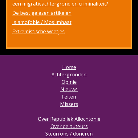
een migratieachtergrond en criminaliteit?
De best gelezen artikelen
Islamofobie / Moslimhaat
Extremistische weetjes
Home
Achtergronden
Opinie
Nieuws
Feiten
Missers
Over Republiek Allochtonië
Over de auteurs
Steun ons / doneren