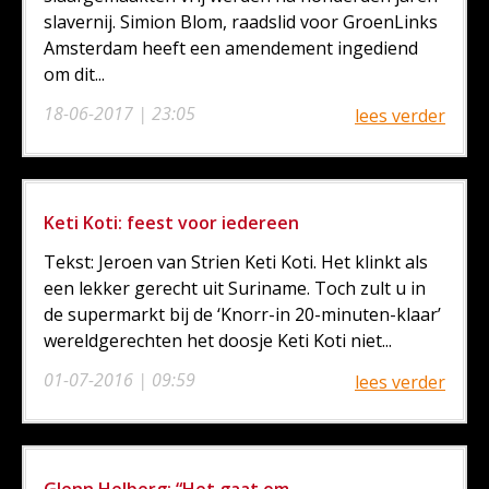
slavernij. Simion Blom, raadslid voor GroenLinks
Amsterdam heeft een amendement ingediend
om dit...
18-06-2017 | 23:05
lees verder
Keti Koti: feest voor iedereen
Tekst: Jeroen van Strien Keti Koti. Het klinkt als
een lekker gerecht uit Suriname. Toch zult u in
de supermarkt bij de ‘Knorr-in 20-minuten-klaar’
wereldgerechten het doosje Keti Koti niet...
01-07-2016 | 09:59
lees verder
Glenn Helberg: “Het gaat om