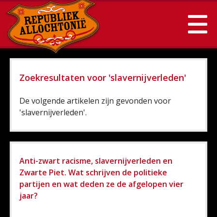
Zoekresultaten voor 'slavernijverleden'
De volgende artikelen zijn gevonden voor
'slavernijverleden'.
Anti-zwart racisme, slavernijverleden en
Zwarte Piet. Wat schrijven de politieke
partijen en wat deden ze de afgelopen vier
jaar?