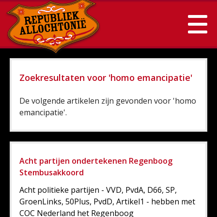
Zoekresultaten voor 'homo emancipatie'
De volgende artikelen zijn gevonden voor 'homo
emancipatie'.
Acht partijen ondertekenen Regenboog
Stembusakkoord
Acht politieke partijen - VVD, PvdA, D66, SP,
GroenLinks, 50Plus, PvdD, Artikel1 - hebben met
COC Nederland het Regenboog