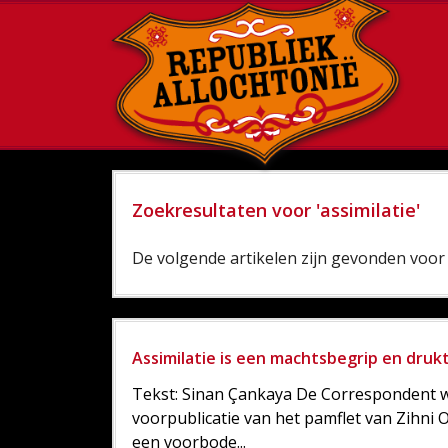
Zoekresultaten voor 'assimilatie'
De volgende artikelen zijn gevonden voor '
Assimilatie is een machtsbegrip en drukt
Tekst: Sinan Çankaya De Correspondent wi
voorpublicatie van het pamflet van Zihni O
een voorbode...