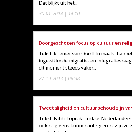
Dat blijkt uit het...
30-01-2014 | 14:10
Doorgeschoten focus op cultuur en reli
Tekst: Roemer van Oordt In maatschappelij
ingewikkelde migratie- en integratievraa
dit moment steeds vaker...
27-10-2013 | 08:38
Tweetaligheid en cultuurbehoud zijn va
Tekst: Fatih Toprak Turkse-Nederlanders g
ook nog eens kunnen integreren, zijn ze z