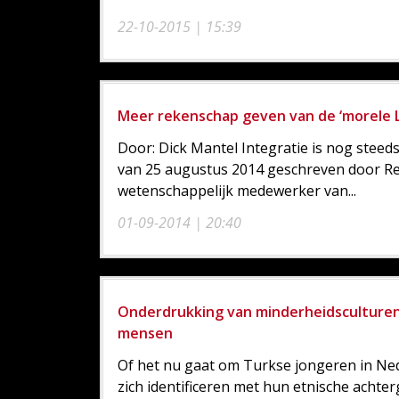
22-10-2015 | 15:39
Meer rekenschap geven van de ‘morele L
Door: Dick Mantel Integratie is nog steed
van 25 augustus 2014 geschreven door Re
wetenschappelijk medewerker van...
01-09-2014 | 20:40
Onderdrukking van minderheidsculturen l
mensen
Of het nu gaat om Turkse jongeren in Ned
zich identificeren met hun etnische achte