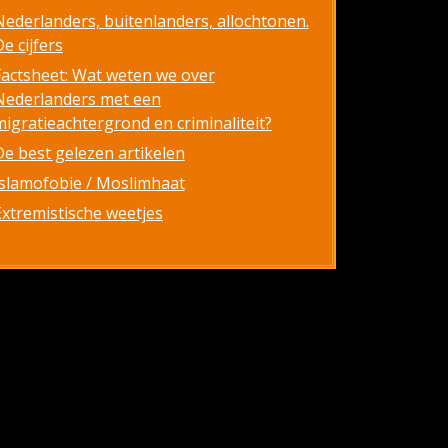
Nederlanders, buitenlanders, allochtonen.
e cijfers
Factsheet: Wat weten we over
Nederlanders met een
migratieachtergrond en criminaliteit?
De best gelezen artikelen
Islamofobie / Moslimhaat
Extremistische weetjes