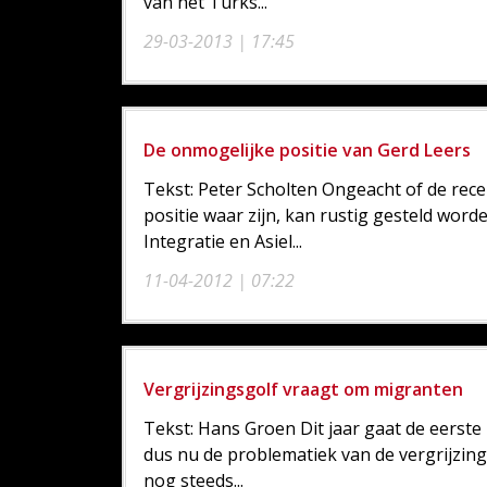
van het Turks...
29-03-2013 | 17:45
De onmogelijke positie van Gerd Leers
Tekst: Peter Scholten Ongeacht of de rec
positie waar zijn, kan rustig gesteld word
Integratie en Asiel...
11-04-2012 | 07:22
Vergrijzingsgolf vraagt om migranten
Tekst: Hans Groen Dit jaar gaat de eerst
dus nu de problematiek van de vergrijzing
nog steeds...