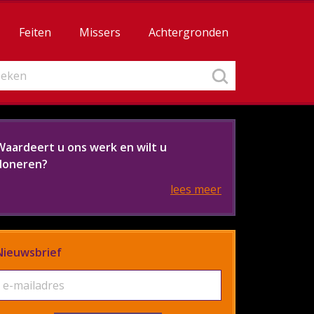
Feiten
Missers
Achtergronden
Waardeert u ons werk en wilt u
doneren?
lees meer
Nieuwsbrief