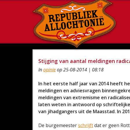
Stijging van aantal meldingen radic
In
opinie
op 25-08-2014 | 08:18
In het eerste half jaar van 2014 heeft h
meldingen en adviesvragen binnengekrege
meldingen van extremisme en radicalis
laten weten in antwoord op schriftelij
van jihadgangers uit de Maasstad. In 20
De burgemeester
schrijft
dat er geen Rott