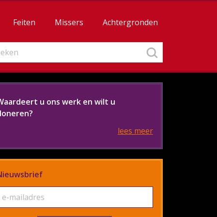
Feiten
Missers
Achtergronden
Waardeert u ons werk en wilt u
doneren?
lees meer
Nieuwsbrief