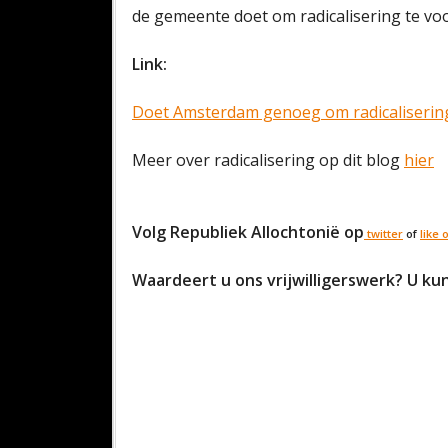
de gemeente doet om radicalisering te v
Link:
Doet Amsterdam genoeg om radicaliserin
Meer over radicalisering op dit blog
hier
Volg Republiek Allochtonië op
twitter
of
like
Waardeert u ons vrijwilligerswerk? U kun