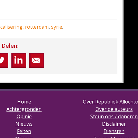
icalisering
,
rotterdam
,
syrie
.
Delen:
Home
Over Republiek Allocht
Achtergronden
Over de auteurs
Opinie
Steun ons / doneren
Nieuws
Disclaimer
Feiten
Diensten