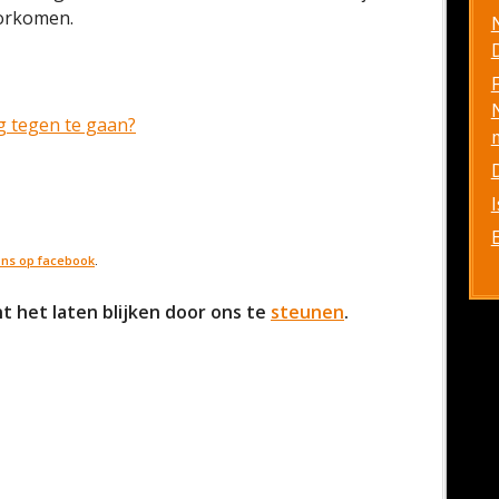
oorkomen.
D
g tegen te gaan?
 ons op facebook
.
t het laten blijken door ons te
steunen
.