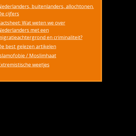
Nederlanders, buitenlanders, allochtonen.
e cijfers
Factsheet: Wat weten we over
Nederlanders met een
migratieachtergrond en criminaliteit?
De best gelezen artikelen
Islamofobie / Moslimhaat
Extremistische weetjes