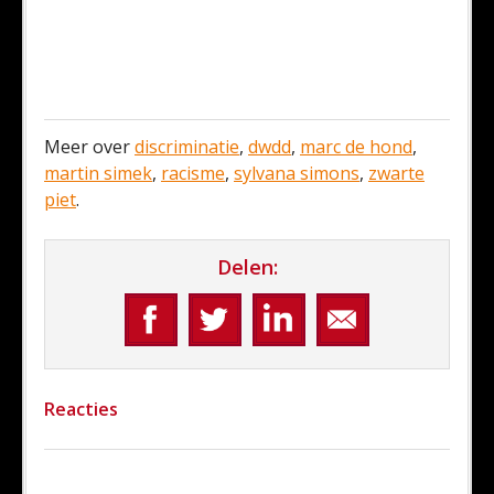
Meer over
discriminatie
,
dwdd
,
marc de hond
,
martin simek
,
racisme
,
sylvana simons
,
zwarte
piet
.
Delen:
Reacties