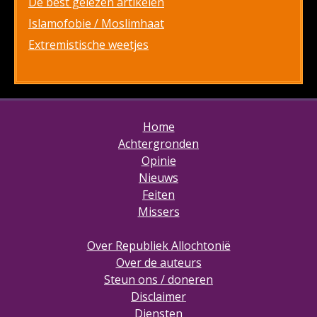
De best gelezen artikelen
Islamofobie / Moslimhaat
Extremistische weetjes
Home
Achtergronden
Opinie
Nieuws
Feiten
Missers
Over Republiek Allochtonië
Over de auteurs
Steun ons / doneren
Disclaimer
Diensten