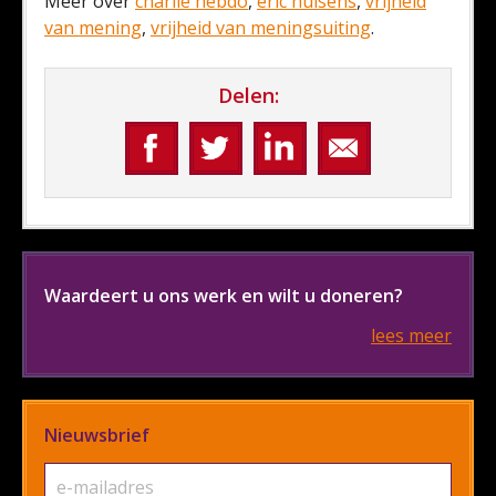
Meer over
charlie hebdo
,
eric hulsens
,
vrijheid
van mening
,
vrijheid van meningsuiting
.
Delen:
Waardeert u ons werk en wilt u doneren?
lees meer
Nieuwsbrief